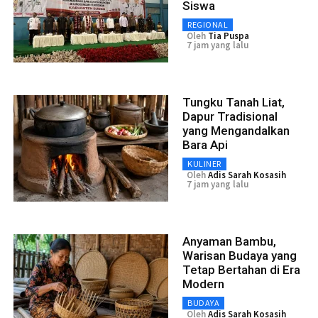
Siswa
REGIONAL
Oleh
Tia Puspa
7 jam yang lalu
Tungku Tanah Liat,
Dapur Tradisional
yang Mengandalkan
Bara Api
KULINER
Oleh
Adis Sarah Kosasih
7 jam yang lalu
Anyaman Bambu,
Warisan Budaya yang
Tetap Bertahan di Era
Modern
BUDAYA
Oleh
Adis Sarah Kosasih