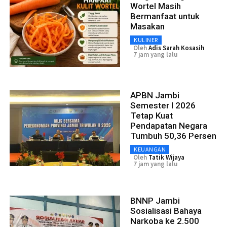
Wortel Masih
Bermanfaat untuk
Masakan
KULINER
Oleh
Adis Sarah Kosasih
7 jam yang lalu
APBN Jambi
Semester I 2026
Tetap Kuat
Pendapatan Negara
Tumbuh 50,36 Persen
KEUANGAN
Oleh
Tatik Wijaya
7 jam yang lalu
BNNP Jambi
Sosialisasi Bahaya
Narkoba ke 2.500