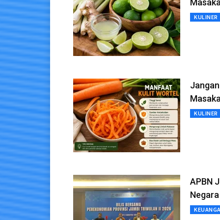
Masaka
KULINER
Jangan 
Masak
KULINER
APBN J
Negara
KEUANG