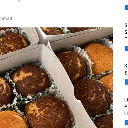
Akhmad
S
S
T
K
S
L
P
H