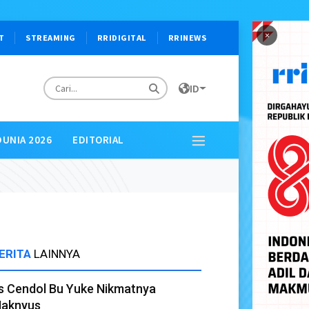
×
T
STREAMING
RRIDIGITAL
RRINEWS
ID
DUNIA 2026
EDITORIAL
ERITA
LAINNYA
s Cendol Bu Yuke Nikmatnya
aknyus