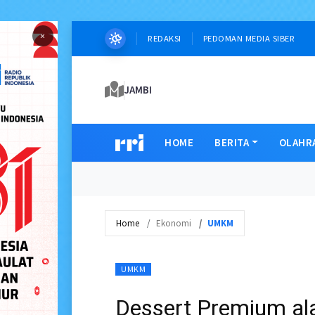
×
REDAKSI
PEDOMAN MEDIA SIBER
JAMBI
HOME
BERITA
OLAHR
Home
Ekonomi
UMKM
UMKM
Dessert Premium ala