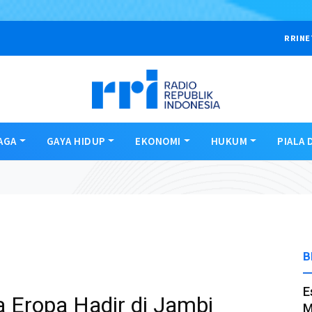
RRINE
AGA
GAYA HIDUP
EKONOMI
HUKUM
PIALA 
B
E
 Eropa Hadir di Jambi
M