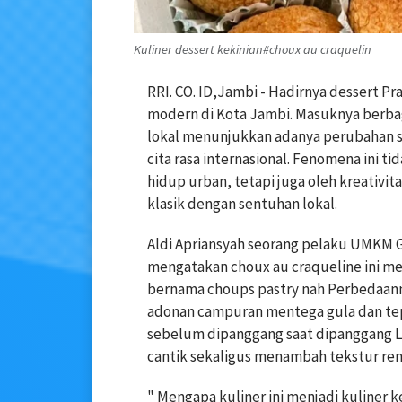
Kuliner dessert kekinian#choux au craquelin
RRI. CO. ID,Jambi - Hadirnya dessert P
modern di Kota Jambi. Masuknya berbag
lokal menunjukkan adanya perubahan s
cita rasa internasional. Fenomena ini t
hidup urban, tetapi juga oleh kreativi
klasik dengan sentuhan lokal.
Aldi Apriansyah seorang pelaku UMKM 
mengatakan choux au craqueline ini m
bernama choups pastry nah Perbedaannya
adonan campuran mentega gula dan tep
sebelum dipanggang saat dipanggang La
cantik sekaligus menambah tekstur ren
" Mengapa kuliner ini menjadi kuliner 