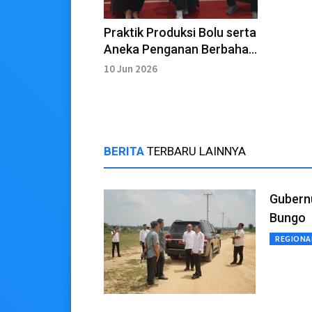
Praktik Produksi Bolu serta
Aneka Penganan Berbahan
Dasar Sawit
10 Jun 2026
BERITA
TERBARU LAINNYA
Gubern
Bungo
REGIONA