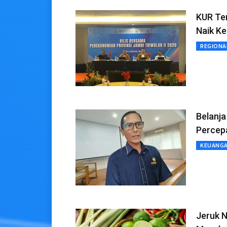
KUR Te
Naik Ke
REGIONA
Belanj
Percepa
KEUANG
Jeruk N