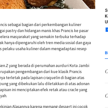
S
K
U
rancis sebagai bagian dari perkembangan kuliner
ai pastry dan hidangan manis khas Prancis ke pasar
elera masyarakat yang semakin terbuka terhadap
idak hanya dipengaruhi oleh tren media sosial dan gaya
tas pelaku usaha kuliner dalam mengadaptasi resep
B
Gen.Z yang berada di perumahan aurduri Kota Jambi
erupakan pengembangan dari kue klasik Prancis
 terletak pada lapisan craquelin di bagian atas
ung yang dibekukan lalu diletakkan di atas adonan
pisan ini menciptakan efek retak atau cracle yang
yah.
kekinian Alasannya karena memang dessert ini cocok