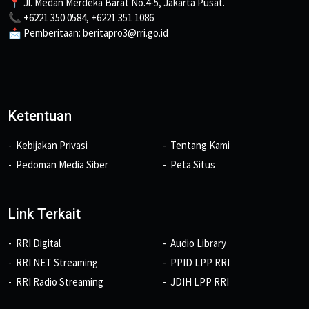
📍 Jl. Medan Merdeka Barat No.4-5, Jakarta Pusat.
📞 +6221 350 0584, +6221 351 1086
📩 Pemberitaan: beritapro3@rri.go.id
Ketentuan
Kebijakan Privasi
Tentang Kami
Pedoman Media Siber
Peta Situs
Link Terkait
RRI Digital
Audio Library
RRI NET Streaming
PPID LPP RRI
RRI Radio Streaming
JDIH LPP RRI