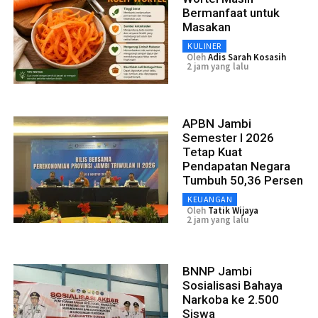
Bermanfaat untuk
Masakan
KULINER
Oleh
Adis Sarah Kosasih
2 jam yang lalu
APBN Jambi
Semester I 2026
Tetap Kuat
Pendapatan Negara
Tumbuh 50,36 Persen
KEUANGAN
Oleh
Tatik Wijaya
2 jam yang lalu
BNNP Jambi
Sosialisasi Bahaya
Narkoba ke 2.500
Siswa