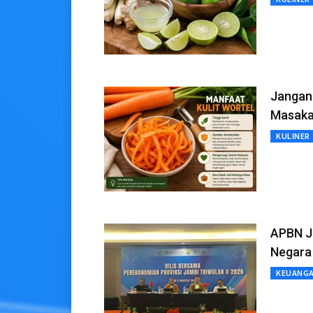
Jangan 
Masak
KULINER
APBN J
Negara
KEUANG