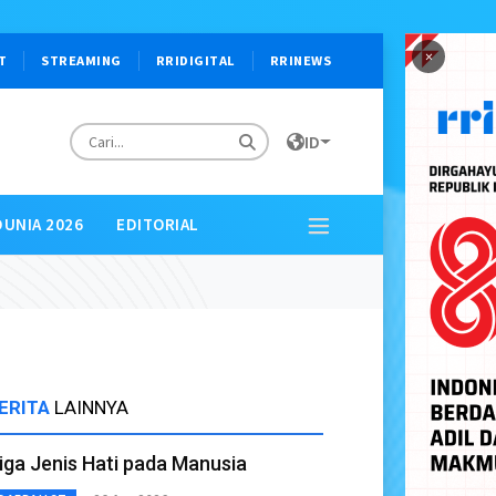
×
T
STREAMING
RRIDIGITAL
RRINEWS
ID
DUNIA 2026
EDITORIAL
ERITA
LAINNYA
iga Jenis Hati pada Manusia