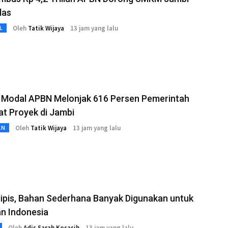
las
Oleh
Tatik Wijaya
13 jam yang lalu
L
a Modal APBN Melonjak 616 Persen Pemerintah
t Proyek di Jambi
Oleh
Tatik Wijaya
13 jam yang lalu
AN
ipis, Bahan Sederhana Banyak Digunakan untuk
n Indonesia
Oleh
Adis Sarah Kosasih
13 jam yang lalu