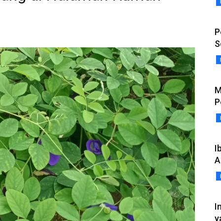
P
S
M
P
I
A
I
y