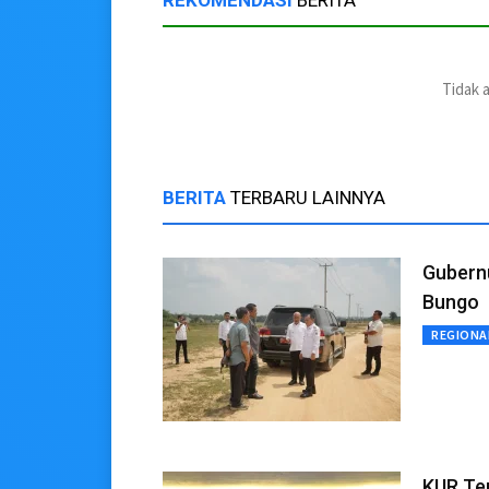
REKOMENDASI
BERITA
Tidak 
BERITA
TERBARU LAINNYA
Gubern
Bungo
REGIONA
KUR Te