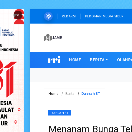
×
REDAKSI
PEDOMAN MEDIA SIBER
JAMBI
HOME
BERITA
OLAHR
Home
Berita
Daerah 3T
DAERAH 3T
Menanam Bunga Tel