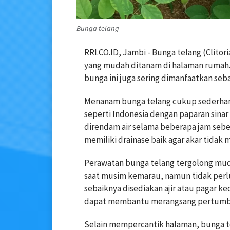
Bunga telang
RRI.CO.ID, Jambi - Bunga telang (Clitor
yang mudah ditanam di halaman rumah. 
bunga ini juga sering dimanfaatkan se
Menanam bunga telang cukup sederhana
seperti Indonesia dengan paparan sinar 
direndam air selama beberapa jam seb
memiliki drainase baik agar akar tida
Perawatan bunga telang tergolong muda
saat musim kemarau, namun tidak perlu
sebaiknya disediakan ajir atau pagar 
dapat membantu merangsang pertumbu
Selain mempercantik halaman, bunga t