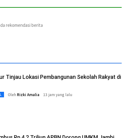
ada rekomendasi berita
ur Tinjau Lokasi Pembangunan Sekolah Rakyat di
Oleh
Rizki Amalia
13 jam yang lalu
L
mbus Rp 4,2 Triliun APBN Dorong UMKM Jambi