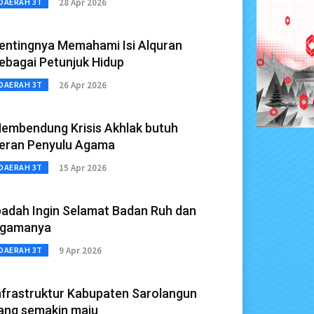
28 Apr 2026
DAERAH 3T
entingnya Memahami Isi Alquran
ebagai Petunjuk Hidup
26 Apr 2026
DAERAH 3T
embendung Krisis Akhlak butuh
eran Penyulu Agama
15 Apr 2026
DAERAH 3T
badah Ingin Selamat Badan Ruh dan
gamanya
9 Apr 2026
DAERAH 3T
nfrastruktur Kabupaten Sarolangun
ang semakin maju