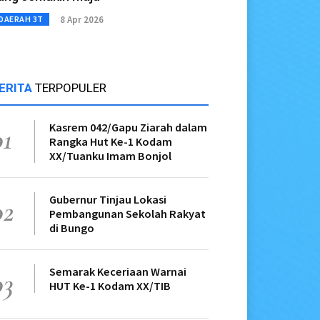
8 Apr 2026
DAERAH 3T
ERITA
TERPOPULER
Kasrem 042/Gapu Ziarah dalam
01
Rangka Hut Ke-1 Kodam
XX/Tuanku Imam Bonjol
Gubernur Tinjau Lokasi
02
Pembangunan Sekolah Rakyat
di Bungo
Semarak Keceriaan Warnai
03
HUT Ke-1 Kodam XX/TIB