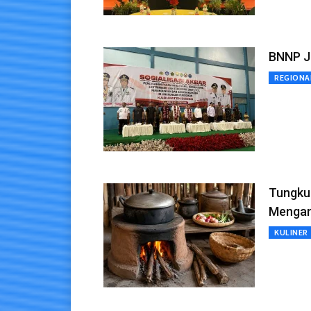
BNNP Ja
REGIONA
Tungku 
Mengan
KULINER