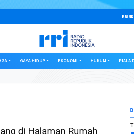
RRINE
AGA
GAYA HIDUP
EKONOMI
HUKUM
PIALA 
B
T
ang di Halaman Rumah