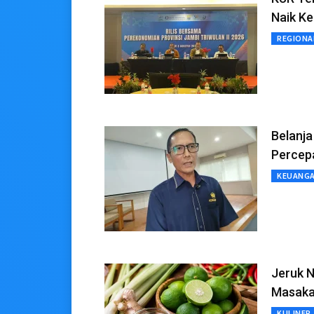
Naik Ke
REGIONA
Belanj
Percepa
KEUANG
Jeruk N
Masaka
KULINER