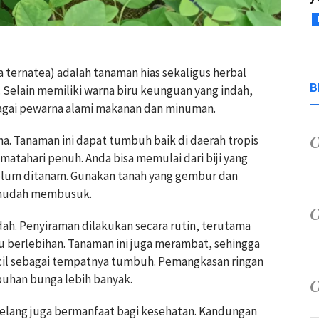
ia ternatea) adalah tanaman hias sekaligus herbal
B
Selain memiliki warna biru keunguan yang indah,
bagai pewarna alami makanan dan minuman.
. Tanaman ini dapat tumbuh baik di daerah tropis
matahari penuh. Anda bisa memulai dari biji yang
elum ditanam. Gunakan tanah yang gembur dan
k mudah membusuk.
h. Penyiraman dilakukan secara rutin, terutama
 berlebihan. Tanaman ini juga merambat, sehingga
kecil sebagai tempatnya tumbuh. Pemangkasan ringan
han bunga lebih banyak.
elang juga bermanfaat bagi kesehatan. Kandungan