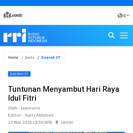
JAMBI
ID
Home
Berita
Daerah 3T
DAERAH 3T
Tuntunan Menyambut Hari Raya
Idul Fitri
Oleh - Iswinarni
Editor - Haris Akhmad
17 Mar 2026 18:50 WIB
Jambi