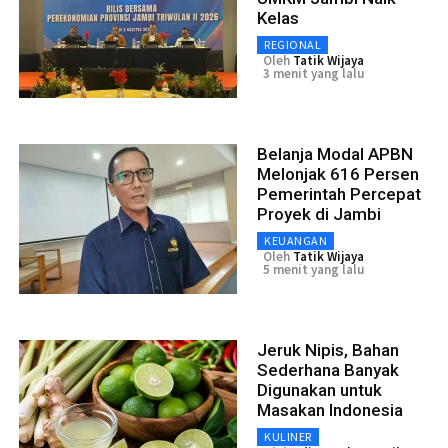
Kelas
REGIONAL
Oleh
Tatik Wijaya
3 menit yang lalu
Belanja Modal APBN
Melonjak 616 Persen
Pemerintah Percepat
Proyek di Jambi
KEUANGAN
Oleh
Tatik Wijaya
5 menit yang lalu
Jeruk Nipis, Bahan
Sederhana Banyak
Digunakan untuk
Masakan Indonesia
KULINER