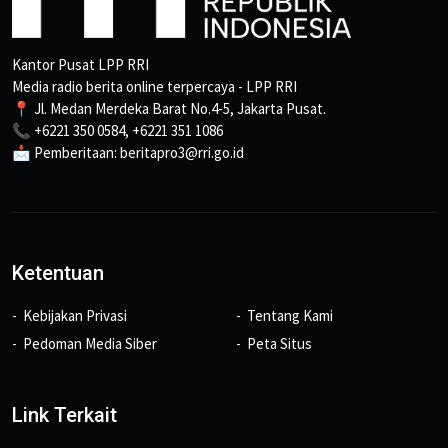
Kantor Pusat LPP RRI
Media radio berita online terpercaya - LPP RRI
📍 Jl. Medan Merdeka Barat No.4-5, Jakarta Pusat.
📞 +6221 350 0584, +6221 351 1086
📩 Pemberitaan: beritapro3@rri.go.id
Ketentuan
Kebijakan Privasi
Tentang Kami
Pedoman Media Siber
Peta Situs
Link Terkait