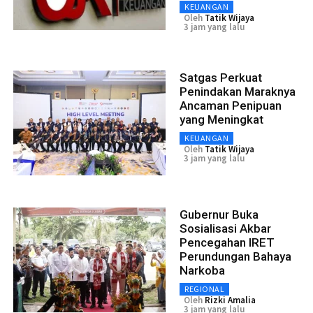
KEUANGAN
Oleh
Tatik Wijaya
3 jam yang lalu
Satgas Perkuat
Penindakan Maraknya
Ancaman Penipuan
yang Meningkat
KEUANGAN
Oleh
Tatik Wijaya
3 jam yang lalu
Gubernur Buka
Sosialisasi Akbar
Pencegahan IRET
Perundungan Bahaya
Narkoba
REGIONAL
Oleh
Rizki Amalia
3 jam yang lalu