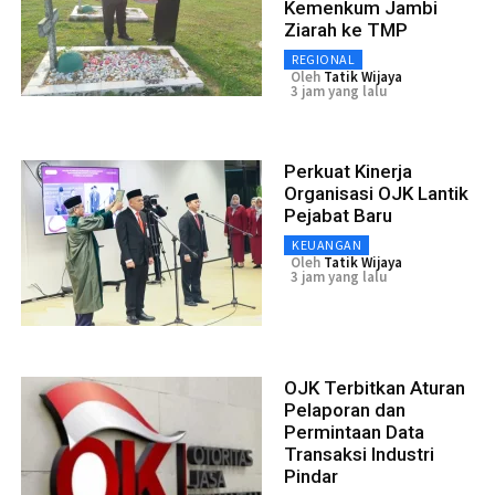
Kemenkum Jambi
Ziarah ke TMP
REGIONAL
Oleh
Tatik Wijaya
3 jam yang lalu
Perkuat Kinerja
Organisasi OJK Lantik
Pejabat Baru
KEUANGAN
Oleh
Tatik Wijaya
3 jam yang lalu
OJK Terbitkan Aturan
Pelaporan dan
Permintaan Data
Transaksi Industri
Pindar