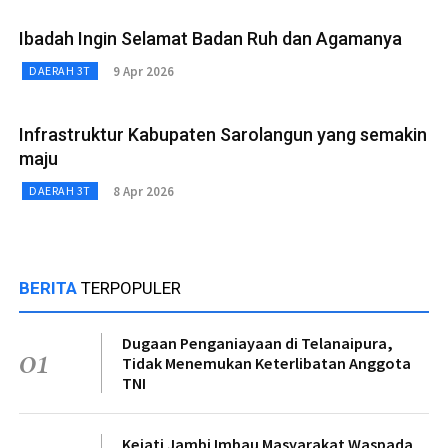
Ibadah Ingin Selamat Badan Ruh dan Agamanya
9 Apr 2026
DAERAH 3T
Infrastruktur Kabupaten Sarolangun yang semakin
maju
8 Apr 2026
DAERAH 3T
BERITA
TERPOPULER
Dugaan Penganiayaan di Telanaipura,
01
Tidak Menemukan Keterlibatan Anggota
TNI
Kejati Jambi Imbau Masyarakat Waspada