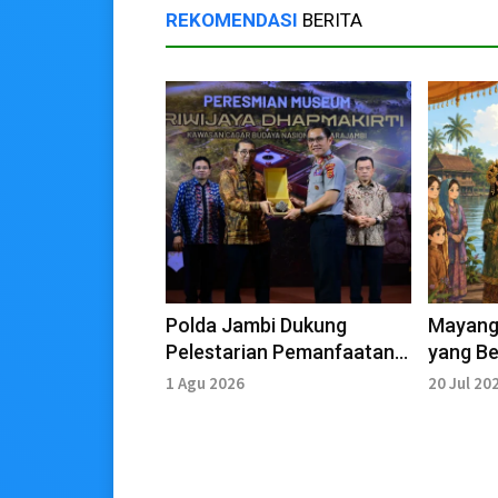
REKOMENDASI
BERITA
Polda Jambi Dukung
Mayang
Pelestarian Pemanfaatan
yang Be
dan Pengamanan Kawasan
Putri d
1 Agu 2026
20 Jul 20
Cagar Budaya
Legend