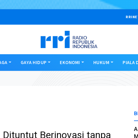
RRINE
AGA
GAYA HIDUP
EKONOMI
HUKUM
PIALA 
B
A
Dituntut Berinovasi tanpa
M