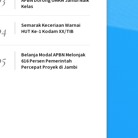
APBN Dorong UMKM Jambi Naik
Kelas
Semarak Keceriaan Warnai
04
HUT Ke-1 Kodam XX/TIB
Belanja Modal APBN Melonjak
05
616 Persen Pemerintah
Percepat Proyek di Jambi