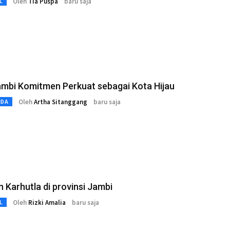
Oleh
Tia Puspa
baru saja
L
ambi Komitmen Perkuat sebagai Kota Hijau
Oleh
Artha Sitanggang
baru saja
MDA
 Karhutla di provinsi Jambi
Oleh
Rizki Amalia
baru saja
L