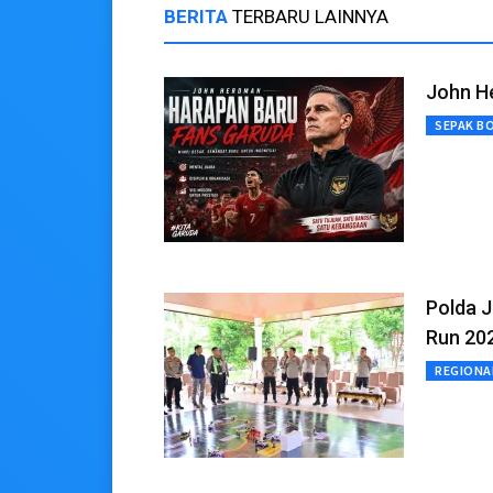
BERITA
TERBARU LAINNYA
John H
SEPAK B
Polda 
Run 20
REGIONA