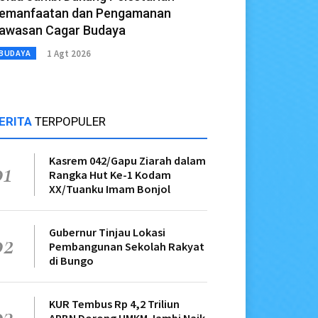
emanfaatan dan Pengamanan
awasan Cagar Budaya
1 Agt 2026
BUDAYA
ERITA
TERPOPULER
Kasrem 042/Gapu Ziarah dalam
01
Rangka Hut Ke-1 Kodam
XX/Tuanku Imam Bonjol
Gubernur Tinjau Lokasi
02
Pembangunan Sekolah Rakyat
di Bungo
KUR Tembus Rp 4,2 Triliun
03