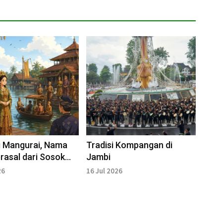
 Mangurai, Nama
Tradisi Kompangan di
rasal dari Sosok
Jambi
alam Sejarah dan
26
16 Jul 2026
a Jambi