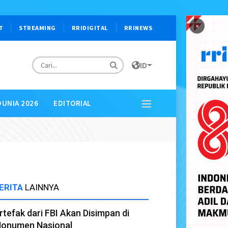
×
T
STREAMING
RRIDIGITAL
RRINEWS
ID
DUNIA 2026
EDITORIAL
ERITA
LAINNYA
rtefak dari FBI Akan Disimpan di
onumen Nasional