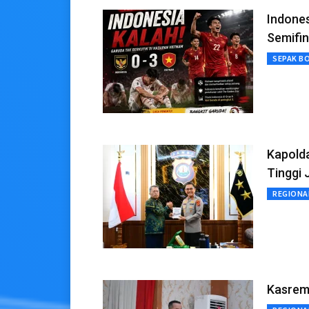
Indones
Semifin
SEPAK B
Kapolda
Tinggi 
REGIONA
Kasrem