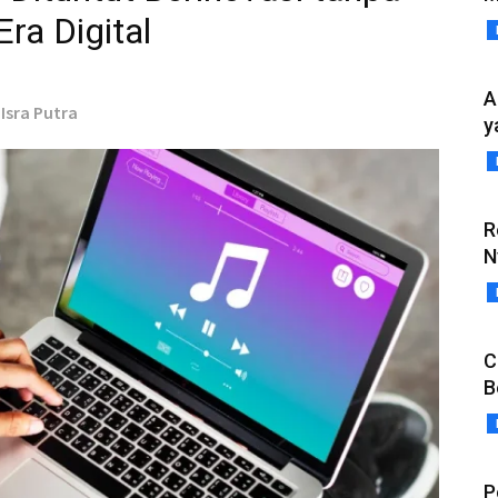
Era Digital
A
 Isra Putra
y
R
N
C
B
P