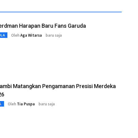
erdman Harapan Baru Fans Garuda
Oleh
Aga Witarsa
baru saja
OLA
Jambi Matangkan Pengamanan Presisi Merdeka
26
Oleh
Tia Puspa
baru saja
L