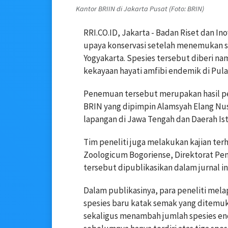
Kantor BRIIN di Jakarta Pusat (Foto: BRIN)
RRI.CO.ID, Jakarta - Badan Riset dan I
upaya konservasi setelah menemukan s
Yogyakarta. Spesies tersebut diberi n
kekayaan hayati amfibi endemik di Pul
Penemuan tersebut merupakan hasil pen
BRIN yang dipimpin Alamsyah Elang Nus
lapangan di Jawa Tengah dan Daerah Is
Tim peneliti juga melakukan kajian te
Zoologicum Bogoriense, Direktorat Peng
tersebut dipublikasikan dalam jurnal i
Dalam publikasinya, para peneliti me
spesies baru katak semak yang ditemu
sekaligus menambah jumlah spesies e