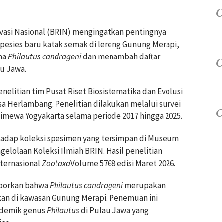
novasi Nasional (BRIN) mengingatkan pentingnya
pesies baru katak semak di lereng Gunung Merapi,
ama
Philautus candrageni
dan menambah daftar
au Jawa.
elitian tim Pusat Riset Biosistematika dan Evolusi
a Herlambang. Penelitian dilakukan melalui survei
timewa Yogyakarta selama periode 2017 hingga 2025.
rhadap koleksi spesimen yang tersimpan di Museum
elolaan Koleksi Ilmiah BRIN. Hasil penelitian
nternasional
Zootaxa
Volume 5768 edisi Maret 2026.
laporkan bahwa
Philautus candrageni
merupakan
kan di kawasan Gunung Merapi. Penemuan ini
ndemik genus
Philautus
di Pulau Jawa yang