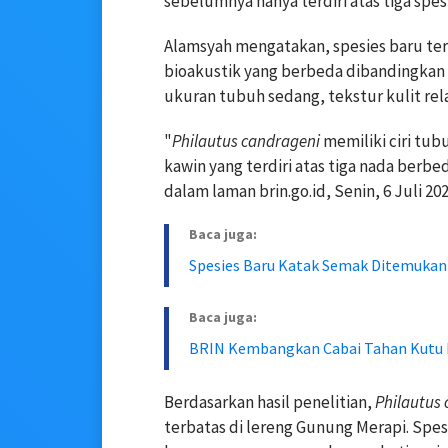
sebelumnya hanya terdiri atas tiga spes
Alamsyah mengatakan, spesies baru ters
bioakustik yang berbeda dibandingkan 
ukuran tubuh sedang, tekstur kulit rela
"
Philautus candrageni
memiliki ciri tub
kawin yang terdiri atas tiga nada berb
dalam laman brin.go.id, Senin, 6 Juli 202
Baca juga:
Spesies Baru Katak Semak Ditemukan
Baca juga:
BRIN Kembangkan Cabai Tahan Kutu
Berdasarkan hasil penelitian,
Philautus
terbatas di lereng Gunung Merapi. Spe