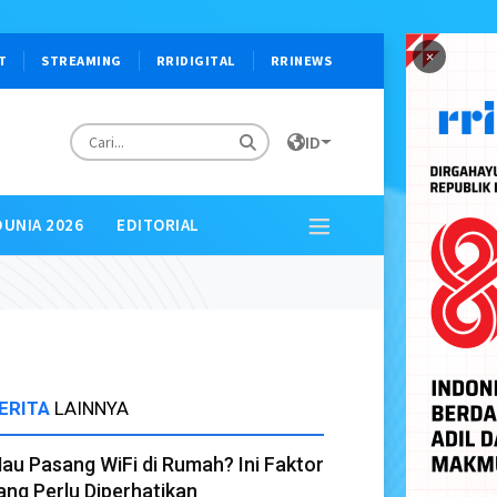
×
T
STREAMING
RRIDIGITAL
RRINEWS
ID
DUNIA 2026
EDITORIAL
ERITA
LAINNYA
au Pasang WiFi di Rumah? Ini Faktor
ang Perlu Diperhatikan