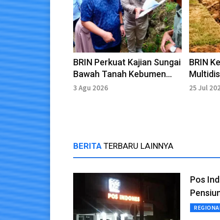
BRIN Perkuat Kajian Sungai
BRIN K
Bawah Tanah Kebumen
Multidis
untuk Ketahanan Air
Mengua
3 Agu 2026
25 Jul 20
Majapah
BERITA
TERBARU LAINNYA
Pos Ind
Pensiun
REGIONA