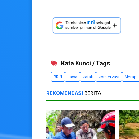
Kata Kunci / Tags
BRIN
Jawa
katak
konservasi
Merapi
REKOMENDASI
BERITA