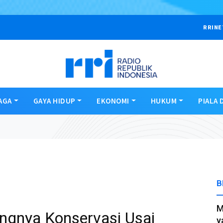
RRINE
AGA
GAYA HIDUP
EKONOMI
HUKUM
PIALA 
B
M
ngnya Konservasi Usai
y