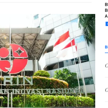
B
B
A
B