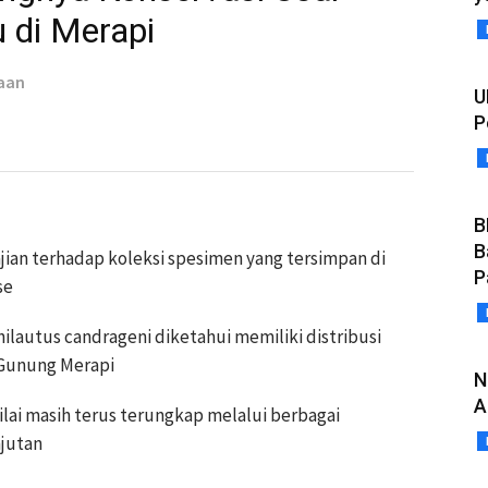
 di Merapi
aan
U
P
B
B
jian terhadap koleksi spesimen yang tersimpan di
P
se
hilautus candrageni diketahui memiliki distribusi
g Gunung Merapi
N
A
ilai masih terus terungkap melalui berbagai
njutan