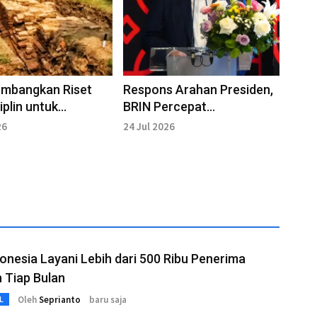
embangkan Riset
Respons Arahan Presiden,
iplin untuk
BRIN Percepat
k Jejak Kota
Pemanfaatan Teknologi Air
26
24 Jul 2026
it
Berbasis Riset
onesia Layani Lebih dari 500 Ribu Penerima
 Tiap Bulan
Oleh
Seprianto
baru saja
L