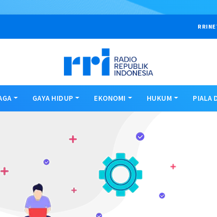
RRINE
AGA
GAYA HIDUP
EKONOMI
HUKUM
PIALA 