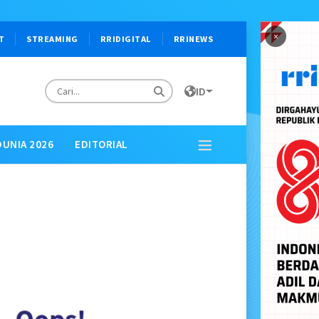
×
T
STREAMING
RRIDIGITAL
RRINEWS
ID
DUNIA 2026
EDITORIAL