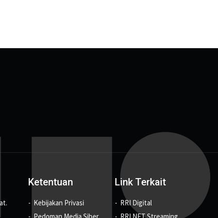
Ketentuan
Link Terkait
at.
Kebijakan Privasi
RRI Digital
Pedoman Media Siber
RRI NET Streaming