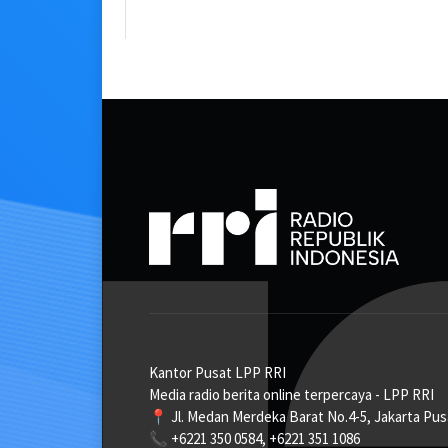
Kantor Pusat LPP RRI
Media radio berita online terpercaya - LPP RRI
📍 Jl. Medan Merdeka Barat No.4-5, Jakarta Pus
📞 +6221 350 0584, +6221 351 1086