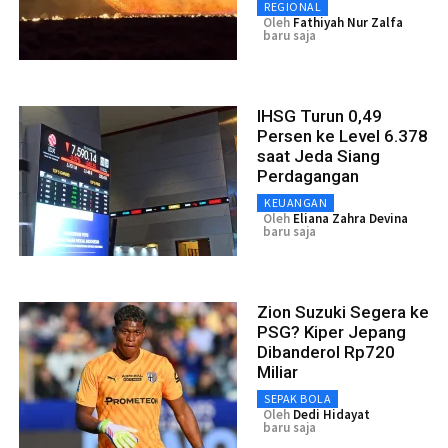
REGIONAL
Oleh
Fathiyah Nur Zalfa
baru saja
IHSG Turun 0,49
Persen ke Level 6.378
saat Jeda Siang
Perdagangan
KEUANGAN
Oleh
Eliana Zahra Devina
baru saja
Zion Suzuki Segera ke
PSG? Kiper Jepang
Dibanderol Rp720
Miliar
SEPAK BOLA
Oleh
Dedi Hidayat
baru saja