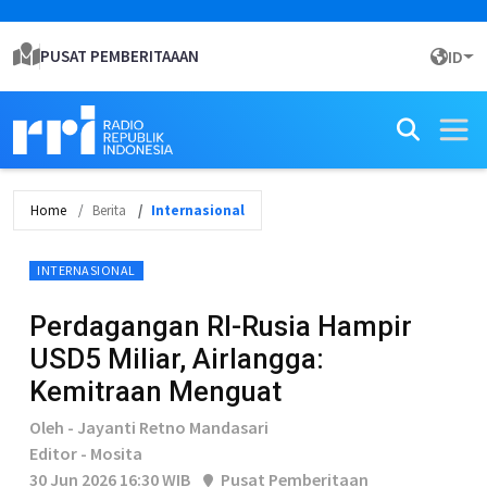
PUSAT PEMBERITAAAN
ID
Home
Berita
Internasional
INTERNASIONAL
Perdagangan RI-Rusia Hampir
USD5 Miliar, Airlangga:
Kemitraan Menguat
Oleh - Jayanti Retno Mandasari
Editor - Mosita
30 Jun 2026 16:30 WIB
Pusat Pemberitaan