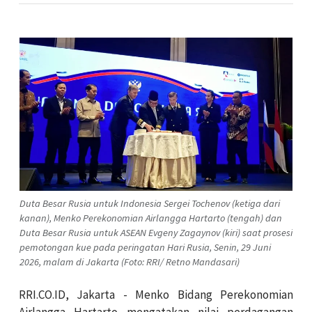
Duta Besar Rusia untuk Indonesia Sergei Tochenov (ketiga dari
kanan), Menko Perekonomian Airlangga Hartarto (tengah) dan
Duta Besar Rusia untuk ASEAN Evgeny Zagaynov (kiri) saat prosesi
pemotongan kue pada peringatan Hari Rusia, Senin, 29 Juni
2026, malam di Jakarta (Foto: RRI/ Retno Mandasari)
RRI.CO.ID, Jakarta - Menko Bidang Perekonomian
Airlangga Hartarto mengatakan nilai perdagangan