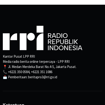
Kantor Pusat LPP RRI
Media radio berita online terpercaya - LPP RRI
📍 Jl. Medan Merdeka Barat No.4-5, Jakarta Pusat.
📞 +6221 350 0584, +6221 351 1086
📩 Pemberitaan: beritapro3@rri.go.id