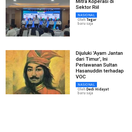
Mitra Koperasi di
Sektor Riil
NASIONAL
Oleh
Tegar
baru saja
Dijuluki 'Ayam Jantan
dari Timur', Ini
Perlawanan Sultan
Hasanuddin terhadap
VOC
NASIONAL
Oleh
Dedi Hidayat
baru saja