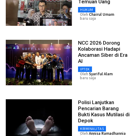
Temuan Uang
HUKUM
Oleh
Chairul Umam
baru saja
NCC 2026 Dorong
Kolaborasi Hadapi
Ancaman Siber di Era
AI
IPTEK
Oleh
Syariful Alam
baru saja
Polisi Lanjutkan
Pencarian Barang
Bukti Kasus Mutilasi di
Depok
KRIMINALITAS
Oleh
Annisa Ramadhannia