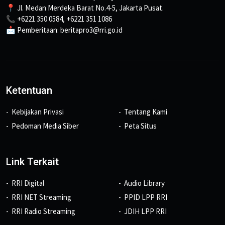
📍 Jl. Medan Merdeka Barat No.4-5, Jakarta Pusat.
📞 +6221 350 0584, +6221 351 1086
📩 Pemberitaan: beritapro3@rri.go.id
Ketentuan
Kebijakan Privasi
Tentang Kami
Pedoman Media Siber
Peta Situs
Link Terkait
RRI Digital
Audio Library
RRI NET Streaming
PPID LPP RRI
RRI Radio Streaming
JDIH LPP RRI