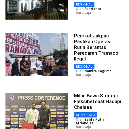
REGIONAL
Oleh
Seprianto
baru saja
Pemkot Jakpus
Pastikan Operasi
Rutin Berantas
Peredaran Tramadol
Ilegal
REGIONAL
Oleh
Namira Kaguma
baru saja
Milan Bawa Strategi
Fleksibel saat Hadapi
Chelsea
SEPAK BOLA
Oleh
Zahfa Putri
Afriandita
baru saja