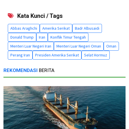
Kata Kunci / Tags
Abbas Araghchi
Amerika Serikat
Badr Albusaidi
Donald Trump
Iran
Konflik Timur Tengah
Menteri Luar Negeri Iran
Menteri Luar Negeri Oman
Oman
Perang Iran
Presiden Amerika Serikat
Selat Hormuz
REKOMENDASI
BERITA