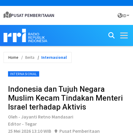
PUSAT PEMBERITAAAN
ID
Home
Berita
Internasional
INTERNASIONAL
Indonesia dan Tujuh Negara
Muslim Kecam Tindakan Menteri
Israel terhadap Aktivis
Oleh - Jayanti Retno Mandasari
Editor - Tegar
25 Mei 2026 13:10 WIB
Pusat Pemberitaan