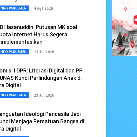
4 Agt 2026
INFO PARLEMEN
B Hasanuddin: Putusan MK soal
uota Internet Harus Segera
iimplementasikan
24 Jul 2026
INFO PARLEMEN
omisi I DPR: Literasi Digital dan PP
UNAS Kunci Perlindungan Anak di
ra Digital
23 Jul 2026
INFO PARLEMEN
enguatan Ideologi Pancasila Jadi
unci Menjaga Persatuan Bangsa di
ra Digital