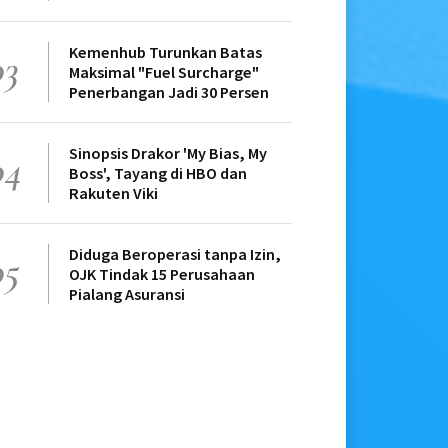
Kemenhub Turunkan Batas
03
Maksimal "Fuel Surcharge"
Penerbangan Jadi 30 Persen
Sinopsis Drakor 'My Bias, My
04
Boss', Tayang di HBO dan
Rakuten Viki
Diduga Beroperasi tanpa Izin,
05
OJK Tindak 15 Perusahaan
Pialang Asuransi