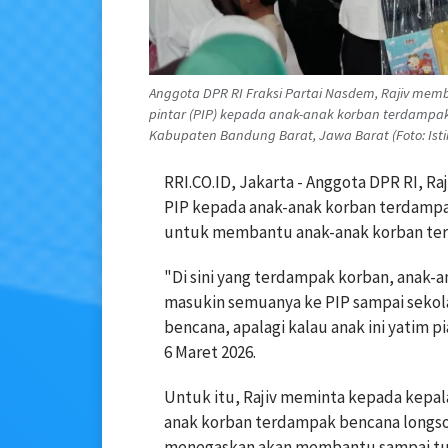
Anggota DPR RI Fraksi Partai Nasdem, Rajiv mem
pintar (PIP) kepada anak-anak korban terdampak
Kabupaten Bandung Barat, Jawa Barat (Foto: Ist
RRI.CO.ID, Jakarta - Anggota DPR RI, R
PIP kepada anak-anak korban terdampa
untuk membantu anak-anak korban ter
"Di sini yang terdampak korban, anak-a
masukin semuanya ke PIP sampai sekol
bencana, apalagi kalau anak ini yatim p
6 Maret 2026.
Untuk itu, Rajiv meminta kepada kepa
anak korban terdampak bencana longso
menegaskan akan membantu sampai tun