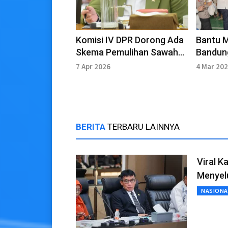
Komisi IV DPR Dorong Ada
Bantu 
Skema Pemulihan Sawah
Bandung
yang Terdampak Banjir
Sembak
7 Apr 2026
4 Mar 20
BERITA
TERBARU LAINNYA
Viral K
Menyel
NASIONA