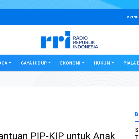
RRINE
AGA
GAYA HIDUP
EKONOMI
HUKUM
PIALA 
B
S
Bantuan PIP-KIP untuk Anak
T