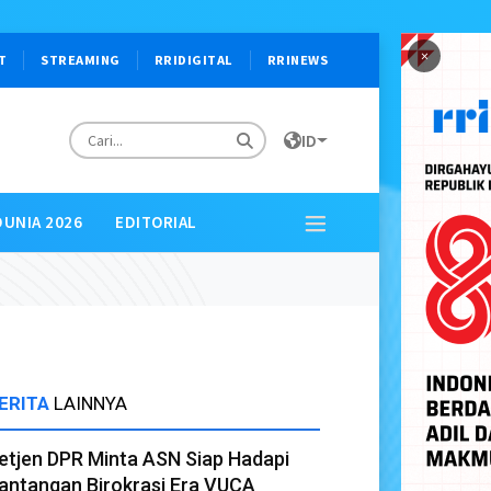
×
T
STREAMING
RRIDIGITAL
RRINEWS
ID
DUNIA 2026
EDITORIAL
ERITA
LAINNYA
etjen DPR Minta ASN Siap Hadapi
antangan Birokrasi Era VUCA