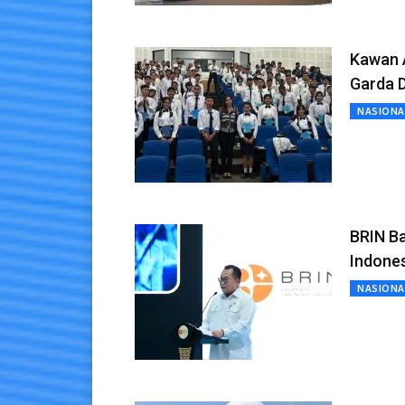
Kawan 
Garda 
NASIONA
BRIN Ba
Indone
NASIONA