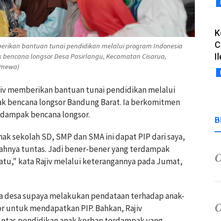
K
C
berikan bantuan tunai pendidikan melalui program Indonesia
I
 bencana longsor Desa Pasirlangu, Kecamatan Cisarua,
imewa)
ajiv memberikan bantuan tunai pendidikan melalui
k bencana longsor Bandung Barat. Ia berkomitmen
dampak bencana longsor.
B
nak sekolah SD, SMP dan SMA ini dapat PIP dari saya,
ahnya tuntas. Jadi bener-bener yang terdampak
iatu," kata Rajiv melalui keterangannya pada Jumat,
la desa supaya melakukan pendataan terhadap anak-
r untuk mendapatkan PIP. Bahkan, Rajiv
tas pendidikan anak korban terdampak yang