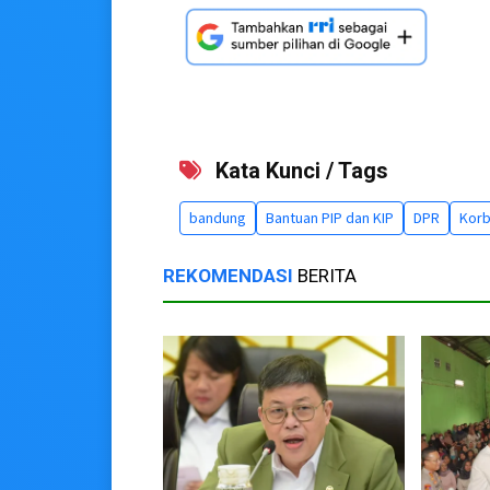
Kata Kunci / Tags
bandung
Bantuan PIP dan KIP
DPR
Korb
REKOMENDASI
BERITA