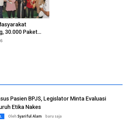
Masyarakat
, 30.000 Paket
o Disalurkan
26
asus Pasien BPJS, Legislator Minta Evaluasi
uruh Etika Nakes
Oleh
Syariful Alam
baru saja
L