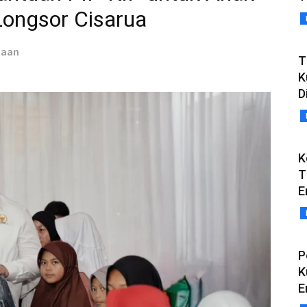
ongsor Cisarua
taan
T
K
D
K
T
E
P
K
E