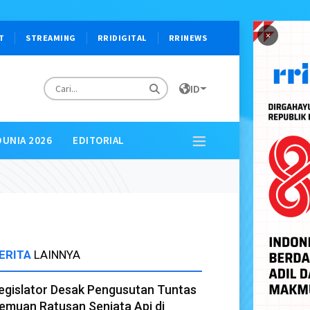
×
T
STREAMING
RRIDIGITAL
RRINEWS
ID
DUNIA 2026
EDITORIAL
ERITA
LAINNYA
egislator Desak Pengusutan Tuntas
emuan Ratusan Senjata Api di