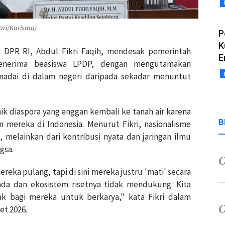
Tari/Karisma)
P
K
X DPR RI, Abdul Fikri Faqih, mendesak pemerintah
E
enerima beasiswa LPDP, dengan mengutamakan
madai di dalam negeri daripada sekadar menuntut
k diaspora yang enggan kembali ke tanah air karena
B
n mereka di Indonesia. Menurut Fikri, nasionalisme
, melainkan dari kontribusi nyata dan jaringan ilmu
gsa.
eka pulang, tapi di sini mereka justru 'mati' secara
ada dan ekosistem risetnya tidak mendukung. Kita
k bagi mereka untuk berkarya," kata Fikri dalam
et 2026.