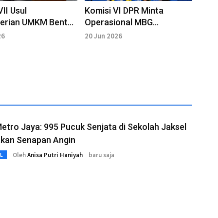
VII Usul
Komisi VI DPR Minta
erian UMKM Bentuk
Operasional MBG
damping Penilaian
Diperbaiki dan Skema
26
20 Jun 2026
Insentif Disesuaikan
etro Jaya: 995 Pucuk Senjata di Sekolah Jaksel
kan Senapan Angin
Oleh
Anisa Putri Haniyah
baru saja
L