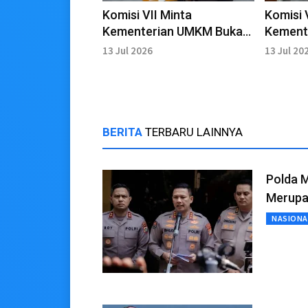
Komisi VII Minta
Komisi 
Kementerian UMKM Buka
Kement
Kendala Penyaluran Kredit
Tim Pen
13 Jul 2026
13 Jul 20
Kredit
BERITA
TERBARU LAINNYA
Polda M
Merupa
NASIONA