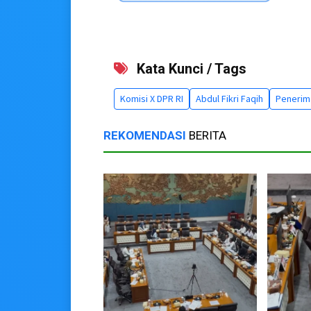
Kata Kunci / Tags
Komisi X DPR RI
Abdul Fikri Faqih
Penerim
REKOMENDASI
BERITA