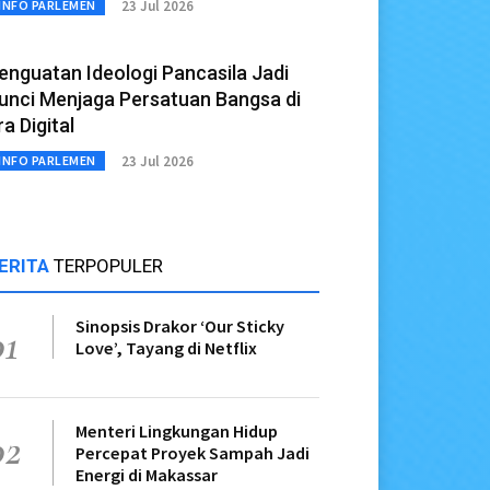
23 Jul 2026
INFO PARLEMEN
enguatan Ideologi Pancasila Jadi
unci Menjaga Persatuan Bangsa di
ra Digital
23 Jul 2026
INFO PARLEMEN
ERITA
TERPOPULER
Sinopsis Drakor ‘Our Sticky
01
Love’, Tayang di Netflix
Menteri Lingkungan Hidup
02
Percepat Proyek Sampah Jadi
Energi di Makassar