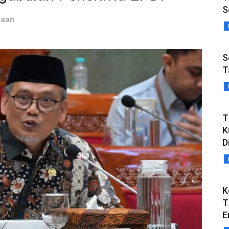
S
taan
S
T
T
K
D
K
T
E