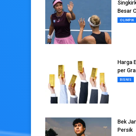
Singkir
Besar 
OLIMPIK
Harga 
per Gr
BISNIS
Bek Ja
Persik