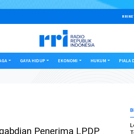
RRINE
AGA
GAYA HIDUP
EKONOMI
HUKUM
PIALA 
B
L
ngabdian Penerima LPDP
T