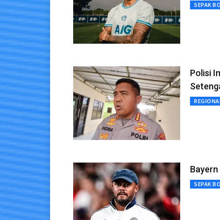
SEPAK B
Polisi
Seteng
REGIONA
Bayern 
SEPAK B