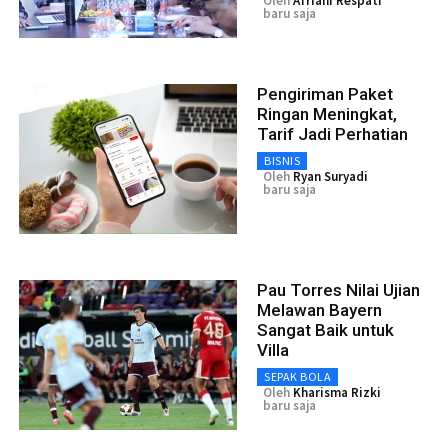
Oleh
Afriani Respati
baru saja
Pengiriman Paket
Ringan Meningkat,
Tarif Jadi Perhatian
BISNIS
Oleh
Ryan Suryadi
baru saja
Pau Torres Nilai Ujian
Melawan Bayern
Sangat Baik untuk
Villa
SEPAK BOLA
Oleh
Kharisma Rizki
baru saja