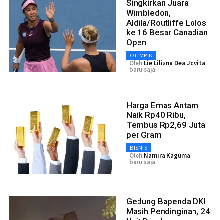
Singkirkan Juara
Wimbledon,
Aldila/Routliffe Lolos
ke 16 Besar Canadian
Open
OLIMPIK
Oleh
Lie Liliana Dea Jovita
baru saja
Harga Emas Antam
Naik Rp40 Ribu,
Tembus Rp2,69 Juta
per Gram
BISNIS
Oleh
Namira Kaguma
baru saja
Gedung Bapenda DKI
Masih Pendinginan, 24