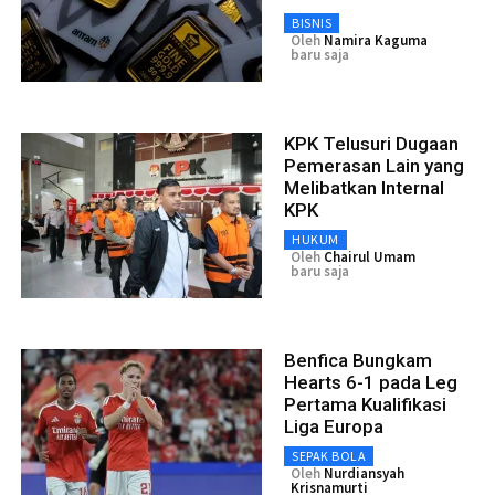
BISNIS
Oleh
Namira Kaguma
baru saja
KPK Telusuri Dugaan
Pemerasan Lain yang
Melibatkan Internal
KPK
HUKUM
Oleh
Chairul Umam
baru saja
Benfica Bungkam
Hearts 6-1 pada Leg
Pertama Kualifikasi
Liga Europa
SEPAK BOLA
Oleh
Nurdiansyah
Krisnamurti