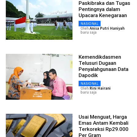
Paskibraka dan Tugas
Pentingnya dalam
Upacara Kenegaraan
NASIONAL
Oleh
Anisa Putri Haniyah
baru saja
Kemendikdasmen
Telusuri Dugaan
Penyalahgunaan Data
Dapodik
NASIONAL
Oleh
Rini Hairani
baru saja
Usai Menguat, Harga
Emas Antam Kembali
Terkoreksi Rp29.000
Per Gram