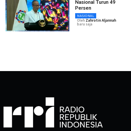
Nasional Turun 49
Persen
NASIONAL
Oleh
Zahrotin Aljannah
baru saja