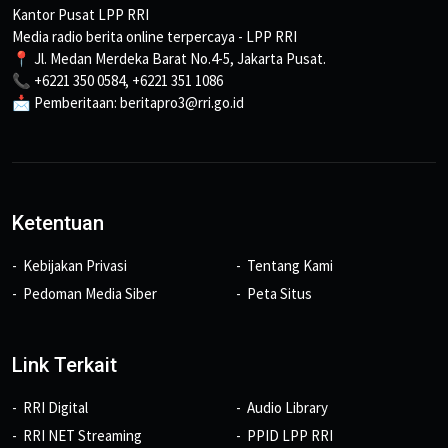
Kantor Pusat LPP RRI
Media radio berita online terpercaya - LPP RRI
📍 Jl. Medan Merdeka Barat No.4-5, Jakarta Pusat.
📞 +6221 350 0584, +6221 351 1086
📩 Pemberitaan: beritapro3@rri.go.id
Ketentuan
Kebijakan Privasi
Tentang Kami
Pedoman Media Siber
Peta Situs
Link Terkait
RRI Digital
Audio Library
RRI NET Streaming
PPID LPP RRI