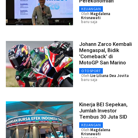
Perekonomian
KEUANGAN
Oleh
Magdalena
Krisnawati
baru saja
Johann Zarco Kembali
Mengaspal, Bidik
'Comeback' di
MotoGP San Marino
OTOSPORT
Oleh
Lie Liliana Dea Jovita
baru saja
Kinerja BEI Sepekan,
Jumlah Investor
Tembus 30 Juta SID
KEUANGAN
Oleh
Magdalena
Krisnawati
baru saja