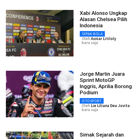
Xabi Alonso Ungkap
Alasan Chelsea Pilih
Indonesia
SEPAK BOLA
Oleh
Asniar Litiloly
baru saja
Jorge Martin Juara
Sprint MotoGP
Inggris, Aprilia Borong
Podium
OTOSPORT
Oleh
Lie Liliana Dea Jovita
baru saja
Simak Sejarah dan