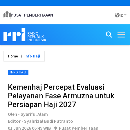
PUSAT PEMBERITAAAN
ID
Home
Info Haji
INFO HAJI
Kemenhaj Percepat Evaluasi
Pelayanan Fase Armuzna untuk
Persiapan Haji 2027
Oleh - Syariful Alam
Editor - Syahrizal Budi Putranto
01 Jun 2026 06:49 WIB
Pusat Pemberitaan