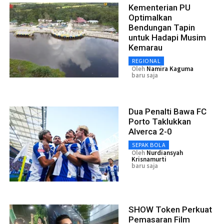
Kementerian PU
Optimalkan
Bendungan Tapin
untuk Hadapi Musim
Kemarau
REGIONAL
Oleh
Namira Kaguma
baru saja
Dua Penalti Bawa FC
Porto Taklukkan
Alverca 2-0
SEPAK BOLA
Oleh
Nurdiansyah
Krisnamurti
baru saja
SHOW Token Perkuat
Pemasaran Film