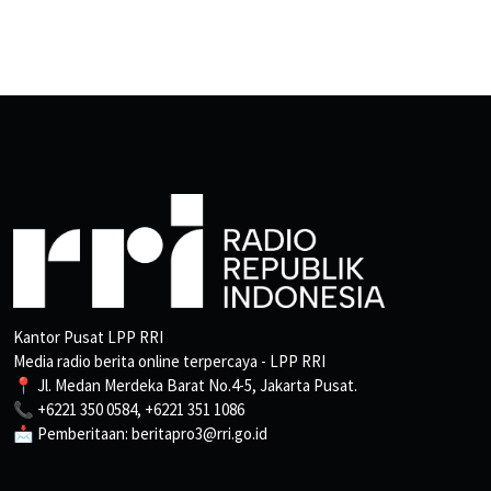
Kantor Pusat LPP RRI
Media radio berita online terpercaya - LPP RRI
📍 Jl. Medan Merdeka Barat No.4-5, Jakarta Pusat.
📞 +6221 350 0584, +6221 351 1086
📩 Pemberitaan: beritapro3@rri.go.id