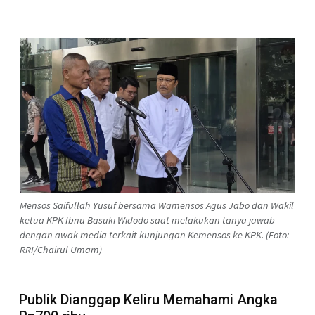
Mensos Saifullah Yusuf bersama Wamensos Agus Jabo dan Wakil
ketua KPK Ibnu Basuki Widodo saat melakukan tanya jawab
dengan awak media terkait kunjungan Kemensos ke KPK. (Foto:
RRI/Chairul Umam)
Publik Dianggap Keliru Memahami Angka