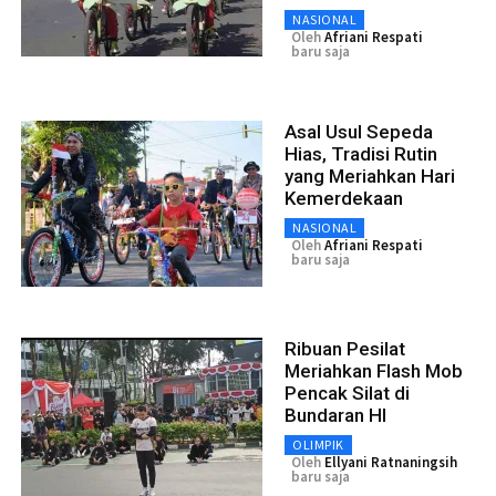
NASIONAL
Oleh
Afriani Respati
baru saja
Asal Usul Sepeda
Hias, Tradisi Rutin
yang Meriahkan Hari
Kemerdekaan
NASIONAL
Oleh
Afriani Respati
baru saja
Ribuan Pesilat
Meriahkan Flash Mob
Pencak Silat di
Bundaran HI
OLIMPIK
Oleh
Ellyani Ratnaningsih
baru saja