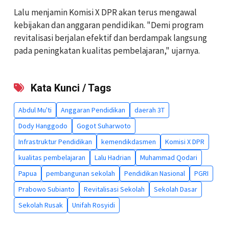
Lalu menjamin Komisi X DPR akan terus mengawal
kebijakan dan anggaran pendidikan. "Demi program
revitalisasi berjalan efektif dan berdampak langsung
pada peningkatan kualitas pembelajaran," ujarnya.
Kata Kunci / Tags
Abdul Mu'ti
Anggaran Pendidikan
daerah 3T
Dody Hanggodo
Gogot Suharwoto
Infrastruktur Pendidikan
kemendikdasmen
Komisi X DPR
kualitas pembelajaran
Lalu Hadrian
Muhammad Qodari
Papua
pembangunan sekolah
Pendidikan Nasional
PGRI
Prabowo Subianto
Revitalisasi Sekolah
Sekolah Dasar
Sekolah Rusak
Unifah Rosyidi