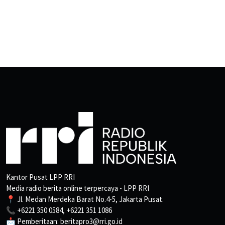
Kantor Pusat LPP RRI
Media radio berita online terpercaya - LPP RRI
📍 Jl. Medan Merdeka Barat No.4-5, Jakarta Pusat.
📞 +6221 350 0584, +6221 351 1086
📩 Pemberitaan: beritapro3@rri.go.id