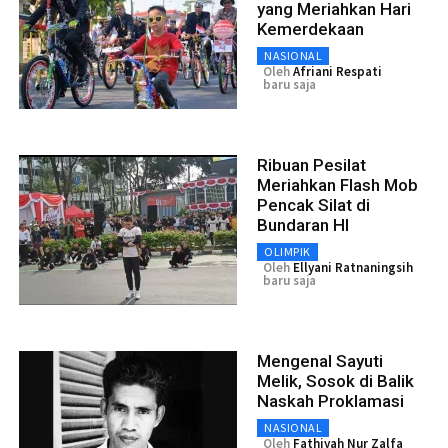
yang Meriahkan Hari
Kemerdekaan
NASIONAL
Oleh
Afriani Respati
baru saja
Ribuan Pesilat
Meriahkan Flash Mob
Pencak Silat di
Bundaran HI
OLIMPIK
Oleh
Ellyani Ratnaningsih
baru saja
Mengenal Sayuti
Melik, Sosok di Balik
Naskah Proklamasi
NASIONAL
Oleh
Fathiyah Nur Zalfa