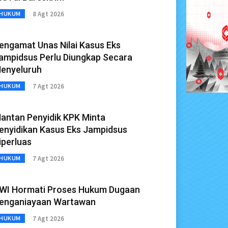
8 Agt 2026
HUKUM
engamat Unas Nilai Kasus Eks
ampidsus Perlu Diungkap Secara
enyeluruh
7 Agt 2026
HUKUM
antan Penyidik KPK Minta
enyidikan Kasus Eks Jampidsus
iperluas
7 Agt 2026
HUKUM
WI Hormati Proses Hukum Dugaan
enganiayaan Wartawan
7 Agt 2026
HUKUM