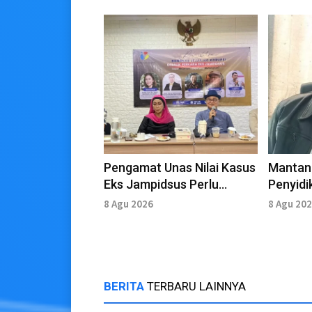
Pengamat Unas Nilai Kasus
Mantan 
Eks Jampidsus Perlu
Penyidi
Diungkap Secara
Jampids
8 Agu 2026
8 Agu 20
Menyeluruh
BERITA
TERBARU LAINNYA