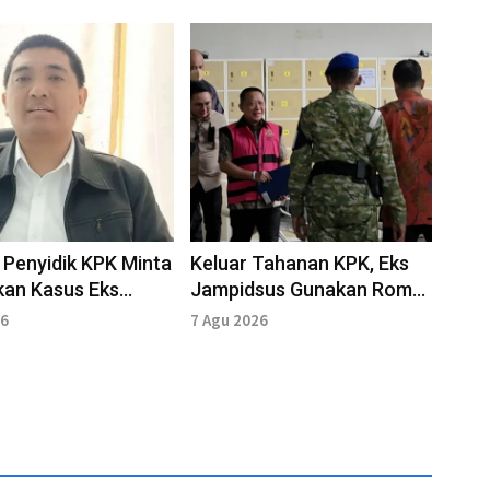
Penyidik KPK Minta
Keluar Tahanan KPK, Eks
kan Kasus Eks
Jampidsus Gunakan Rompi
us Diperluas
Pink dan Diborgol
26
7 Agu 2026