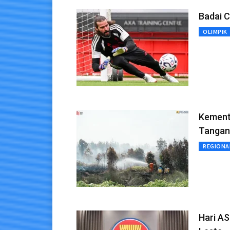
Badai C
OLIMPIK
Kement
Tangani
REGIONA
Hari AS