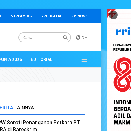
×
T
STREAMING
RRIDIGITAL
RRINEWS
ID
DUNIA 2026
EDITORIAL
ERITA
LAINNYA
PW Soroti Penanganan Perkara PT
RA di Bareskrim