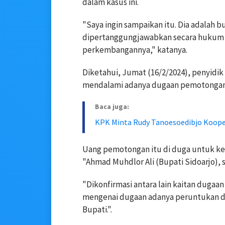
dalam kasus ini.
"Saya ingin sampaikan itu. Dia adalah b
dipertanggungjawabkan secara hukum 
perkembangannya," katanya.
Diketahui, Jumat (16/2/2024), penyidi
mendalami adanya dugaan pemotongan 
Baca juga:
KPK Minta Rudy Tanoesoedibjo Kooper
Uang pemotongan itu di duga untuk ke
"Ahmad Muhdlor Ali (Bupati Sidoarjo), sak
"Dikonfirmasi antara lain kaitan dugaan
mengenai dugaan adanya peruntukan da
Bupati.".