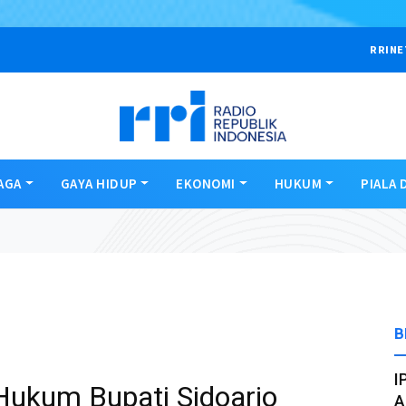
RRINE
AGA
GAYA HIDUP
EKONOMI
HUKUM
PIALA 
B
I
Hukum Bupati Sidoarjo
A