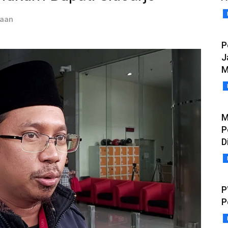
taan
P
J
M
M
P
D
P
P