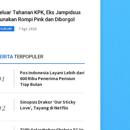
eluar Tahanan KPK, Eks Jampidsus
unakan Rompi Pink dan Diborgol
7 Agt 2026
HUKUM
ERITA
TERPOPULER
Pos Indonesia Layani Lebih dari
01
600 Ribu Penerima Pensiun
Tiap Bulan
Sinopsis Drakor ‘Our Sticky
02
Love’, Tayang di Netflix
TVRI Gelar Nobar Chelsea FC Vs