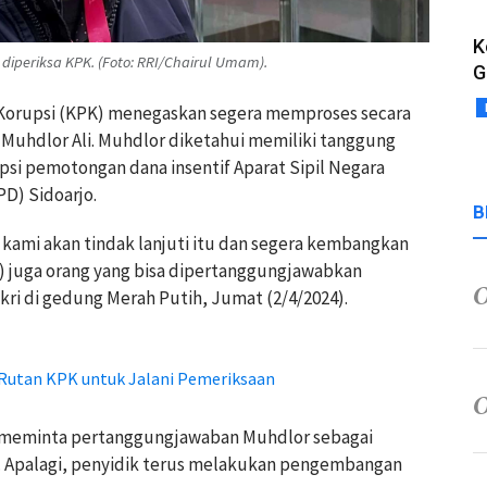
K
diperiksa KPK. (Foto: RRI/Chairul Umam).
G
Korupsi (KPK) menegaskan segera memproses secara
Muhdlor Ali. Muhdlor diketahui memiliki tanggung
si pemotongan dana insentif Aparat Sipil Negara
D) Sidoarjo.
B
, kami akan tindak lanjuti itu dan segera kembangkan
 juga orang yang bisa dipertanggungjawabkan
ikri di gedung Merah Putih, Jumat (2/4/2024).
 Rutan KPK untuk Jalani Pemeriksaan
 meminta pertanggungjawaban Muhdlor sebagai
t. Apalagi, penyidik terus melakukan pengembangan