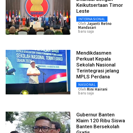
Keikutsertaan Timor
Leste
INTERNASIONAL
Oleh
Jayanti Retno
Mandasari
baru saja
Mendikdasmen
Perkuat Kepala
Sekolah Nasional
Terintegrasi jelang
MPLS Perdana
NASIONAL
Oleh
Rini Hairani
baru saja
Gubernur Banten
Klaim 120 Ribu Siswa
Banten Bersekolah
Gratis