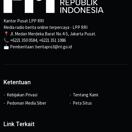
Kantor Pusat LPP RRI
Media radio berita online terpercaya - LPP RRI
📍 Jl. Medan Merdeka Barat No.4-5, Jakarta Pusat.
📞 +6221 350 0584, +6221 351 1086
📩 Pemberitaan: beritapro3@rri.go.id
Ketentuan
Kebijakan Privasi
Tentang Kami
Pedoman Media Siber
Peta Situs
Link Terkait