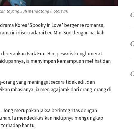
akan tayang Juli mendatang (Foto: tvN)
 drama Korea ‘Spooky in Love’ bergenre romansa,
 Drama ini disutradarai Lee Min-Soo dengan naskah
g diperankan Park Eun-Bin, pewaris konglomerat
kehidupannya, ia menyimpan kemampuan melihat dan
g-orang yang meninggal secara tidak adil dan
n rahasianya, ia menjaga jarak dari orang-orang di
-Jong merupakan jaksa berintegritas dengan
han. Ia mendedikasikan hidupnya mengungkap
 terhadap hantu.