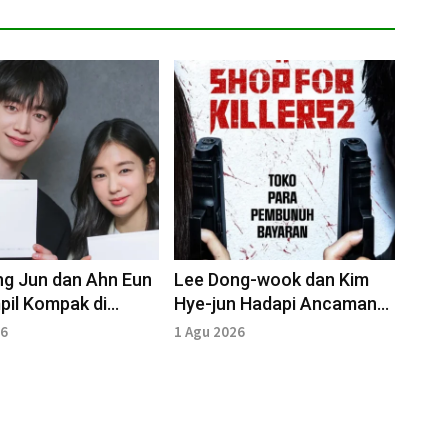
ng Jun dan Ahn Eun
Lee Dong-wook dan Kim
pil Kompak di
Hye-jun Hadapi Ancaman
aan Naskah 'A
Baru di Serial 'A Shop for
26
1 Agu 2026
her Than Yours'
Killers 2'