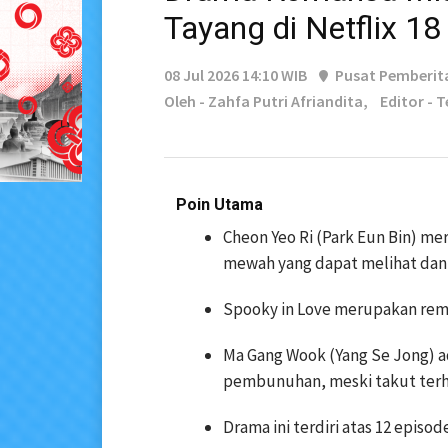
Tayang di Netflix 18
08 Jul 2026 14:10 WIB
Pusat Pemberit
Oleh - Zahfa Putri Afriandita,
Editor - 
Poin Utama
Cheon Yeo Ri (Park Eun Bin) m
mewah yang dapat melihat dan
Spooky in Love merupakan rema
Ma Gang Wook (Yang Se Jong) a
pembunuhan, meski takut terh
Drama ini terdiri atas 12 episod