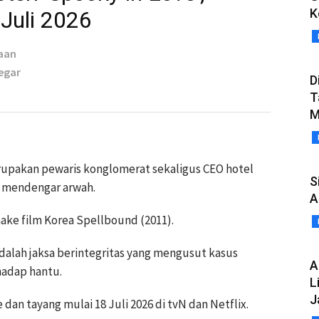
K
 Juli 2026
aan
Tegar
D
T
M
erupakan pewaris konglomerat sekaligus CEO hotel
S
 mendengar arwah.
A
ke film Korea Spellbound (2011).
dalah jaksa berintegritas yang mengusut kasus
A
adap hantu.
L
J
e dan tayang mulai 18 Juli 2026 di tvN dan Netflix.