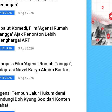
enangan'
6 Agt 2026
HIBURAN
ibalut Komedi, Film 'Agensi Rumah
angga' Ajak Penonton Lebih
enghargai ART
5 Agt 2026
HIBURAN
inopsis Film 'Agensi Rumah Tangga',
daptasi Novel Karya Almira Bastari
5 Agt 2026
HIBURAN
gensi Tempuh Jalur Hukum demi
indungi Doh Kyung Soo dari Konten
ahat