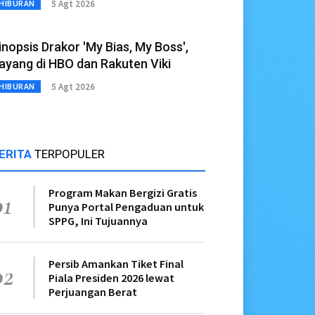
5 Agt 2026
HIBURAN
inopsis Drakor 'My Bias, My Boss',
ayang di HBO dan Rakuten Viki
5 Agt 2026
HIBURAN
ERITA
TERPOPULER
Program Makan Bergizi Gratis
01
Punya Portal Pengaduan untuk
SPPG, Ini Tujuannya
Persib Amankan Tiket Final
02
Piala Presiden 2026 lewat
Perjuangan Berat