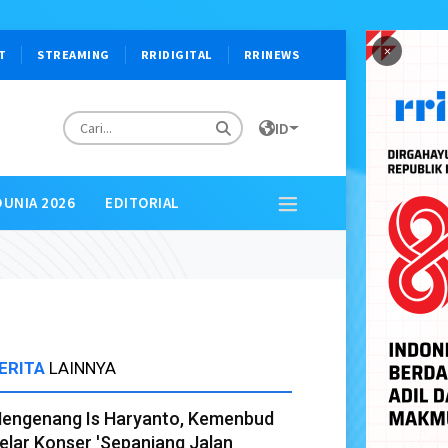
×
T
STREAMING
RRIDIGITAL
RRINEWS
ID
DUNIA 2026
EDITORIAL
ERITA
LAINNYA
engenang Is Haryanto, Kemenbud
elar Konser 'Sepanjang Jalan