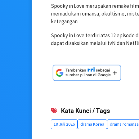
Spooky in Love merupakan remake film K
memadukan romansa, okultisme, misteri
ketegangan.
Spooky in Love terdiri atas 12 episode d
dapat disaksikan melalui tvN dan Netfli
Kata Kunci / Tags
18 Juli 2026
drama Korea
drama romansa