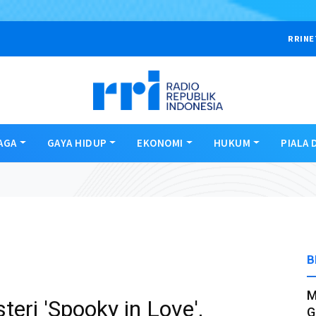
RRINE
AGA
GAYA HIDUP
EKONOMI
HUKUM
PIALA 
B
M
ri 'Spooky in Love',
G