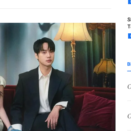
S
T
B