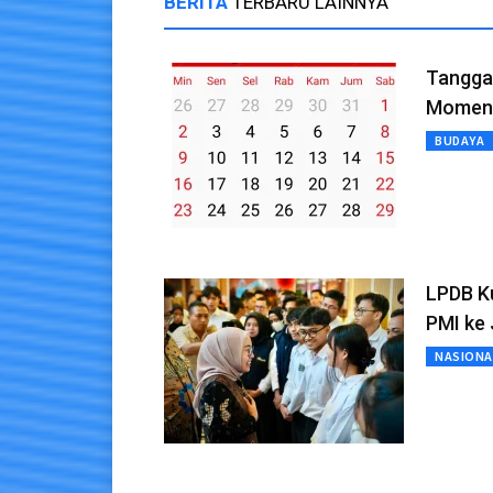
BERITA
TERBARU LAINNYA
Tanggal
Momen 
BUDAYA
LPDB Ku
PMI ke
NASIONA