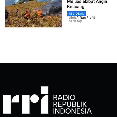
Meluas akibat Angin
Kencang
REGIONAL
Oleh
Alfian Risfil
baru saja