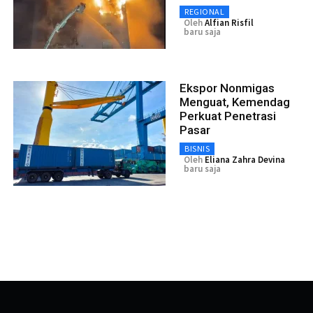
REGIONAL
Oleh
Alfian Risfil
baru saja
Ekspor Nonmigas
Menguat, Kemendag
Perkuat Penetrasi
Pasar
BISNIS
Oleh
Eliana Zahra Devina
baru saja