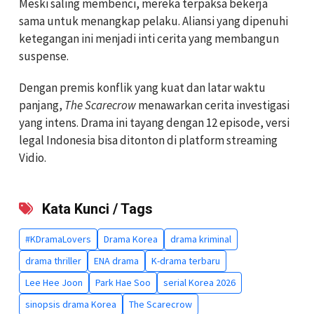
Meski saling membenci, mereka terpaksa bekerja
sama untuk menangkap pelaku. Aliansi yang dipenuhi
ketegangan ini menjadi inti cerita yang membangun
suspense.
Dengan premis konflik yang kuat dan latar waktu
panjang,
The Scarecrow
menawarkan cerita investigasi
yang intens. Drama ini tayang dengan 12 episode, versi
legal Indonesia bisa ditonton di platform streaming
Vidio.
Kata Kunci / Tags
#KDramaLovers
Drama Korea
drama kriminal
drama thriller
ENA drama
K-drama terbaru
Lee Hee Joon
Park Hae Soo
serial Korea 2026
sinopsis drama Korea
The Scarecrow