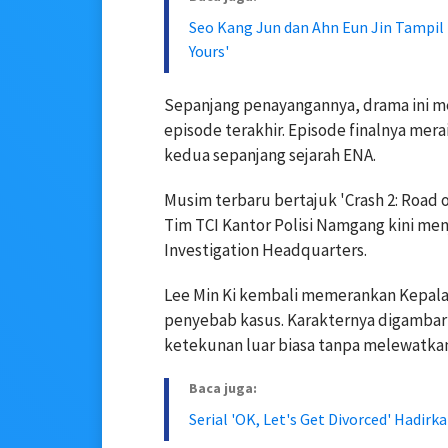
Seo Kang Jun dan Ahn Eun Jin Tampi
Yours'
Sepanjang penayangannya, drama ini me
episode terakhir. Episode finalnya merai
kedua sepanjang sejarah ENA.
Musim terbaru bertajuk 'Crash 2: Road
Tim TCI Kantor Polisi Namgang kini menj
Investigation Headquarters.
Lee Min Ki kembali memerankan Kepala 
penyebab kasus. Karakternya digamb
ketekunan luar biasa tanpa melewatkan 
Baca juga:
Serial 'OK, Let's Get Divorced' Hadir