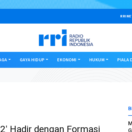
RRINE
AGA
GAYA HIDUP
EKONOMI
HUKUM
PIALA 
B
M
2' Hadir dengan Formasi
G