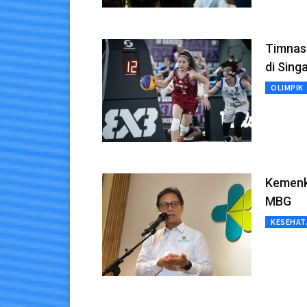
Timnas 
di Sing
OLIMPIK
Kemenk
MBG
KESEHAT