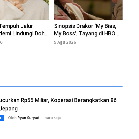
Tempuh Jalur
Sinopsis Drakor 'My Bias,
demi Lindungi Doh
My Boss', Tayang di HBO
oo dari Konten
dan Rakuten Viki
26
5 Agu 2026
curkan Rp55 Miliar, Koperasi Berangkatkan 86
 Jepang
Oleh
Ryan Suryadi
baru saja
L