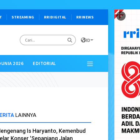
×
T
STREAMING
RRIDIGITAL
RRINEWS
ID
DUNIA 2026
EDITORIAL
ERITA
LAINNYA
engenang Is Haryanto, Kemenbud
elar Konser 'Sepanjang Jalan