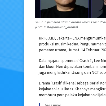
Seluruh pemeran utama drama korea 'Crash 2' 
(Foto: Instagram/ena_drama)
RRI.CO.ID, Jakarta - ENA mengumumkan
produksi musim kedua. Pengumuman te
pemeran utama, Jumat, 14 Februari 202
Dalam jajaran pemeran 'Crash 2', Lee M
dan Moon Hee dipastikan kembali meme
juga menghadirkan Jisung dari NCT seb
Drama 'Crash' dikenal sebagai serial 
kejahatan lalu lintas. Kisahnya mengikut
memburu para pelaku kejahatan di jala
Baca juga: