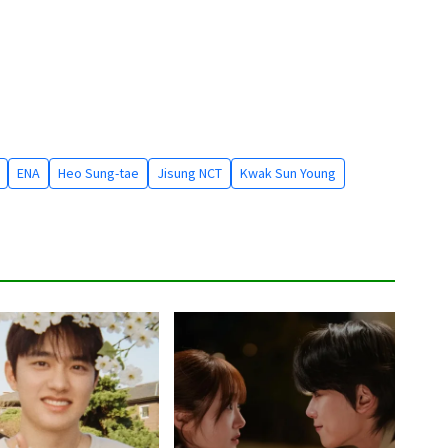
ENA
Heo Sung-tae
Jisung NCT
Kwak Sun Young