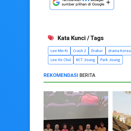
Kata Kunci / Tags
Lee Min Ki
Crash 2
Drakor
drama Korea
Lee Ho Chul
NCT Jisung
Park Jisung
REKOMENDASI
BERITA