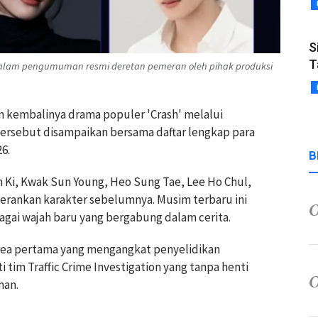
S
T
dalam pengumuman resmi deretan pemeran oleh pihak produksi
 kembalinya drama populer 'Crash' melalui
rsebut disampaikan bersama daftar lengkap para
6.
B
in Ki, Kwak Sun Young, Heo Sung Tae, Lee Ho Chul,
rankan karakter sebelumnya. Musim terbaru ini
agai wajah baru yang bergabung dalam cerita.
Korea pertama yang mengangkat penyelidikan
i tim Traffic Crime Investigation yang tanpa henti
nan.