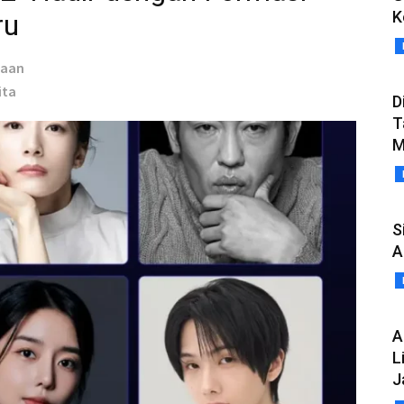
K
ru
taan
ita
D
T
M
S
A
A
L
J