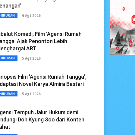
enangan'
6 Agt 2026
HIBURAN
ibalut Komedi, Film 'Agensi Rumah
angga' Ajak Penonton Lebih
enghargai ART
5 Agt 2026
HIBURAN
inopsis Film 'Agensi Rumah Tangga',
daptasi Novel Karya Almira Bastari
5 Agt 2026
HIBURAN
gensi Tempuh Jalur Hukum demi
indungi Doh Kyung Soo dari Konten
ahat