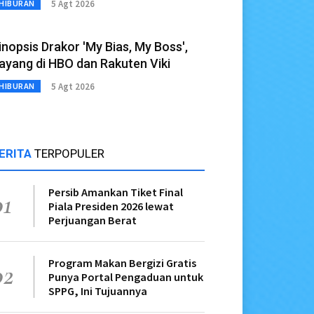
5 Agt 2026
HIBURAN
inopsis Drakor 'My Bias, My Boss',
ayang di HBO dan Rakuten Viki
5 Agt 2026
HIBURAN
ERITA
TERPOPULER
Persib Amankan Tiket Final
01
Piala Presiden 2026 lewat
Perjuangan Berat
Program Makan Bergizi Gratis
02
Punya Portal Pengaduan untuk
SPPG, Ini Tujuannya