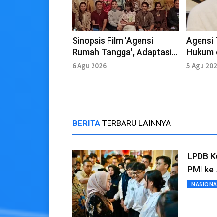
Sinopsis Film 'Agensi
Agensi 
Rumah Tangga', Adaptasi
Hukum 
Novel Karya Almira Bastari
Kyung S
6 Agu 2026
5 Agu 20
Jahat
BERITA
TERBARU LAINNYA
LPDB Ku
PMI ke
NASIONA