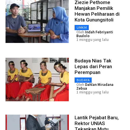
Ziezie Pethome
Manjakan Pemilik
Hewan Peliharaan di
Kota Gunungsitoli
UMKM
Oleh
Indah Febriyanti
Buulolo
1 minggu yang lalu
Budaya Nias Tak
Lepas dari Peran
Perempuan
BUDAYA
Oleh
Dahlan Miradana
Zebua
1 minggu yang lalu
Lantik Pejabat Baru,
Rektor UNIAS
Tekankan Mutu,