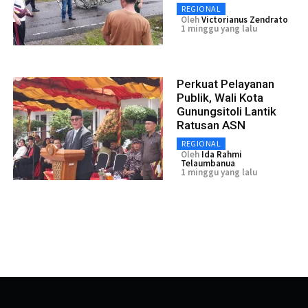
REGIONAL
Oleh
Victorianus Zendrato
1 minggu yang lalu
Perkuat Pelayanan
Publik, Wali Kota
Gunungsitoli Lantik
Ratusan ASN
REGIONAL
Oleh
Ida Rahmi
Telaumbanua
1 minggu yang lalu