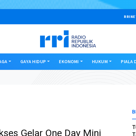
RRINE
AGA
GAYA HIDUP
EKONOMI
HUKUM
PIALA 
B
T
ukses Gelar One Day Mini
T