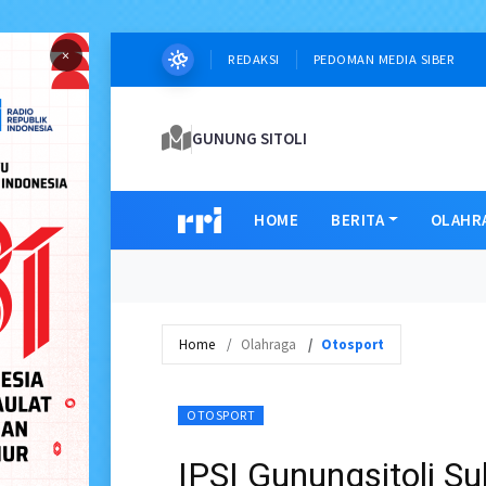
×
REDAKSI
PEDOMAN MEDIA SIBER
GUNUNG SITOLI
HOME
BERITA
OLAHR
Home
Olahraga
Otosport
OTOSPORT
IPSI Gunungsitoli S