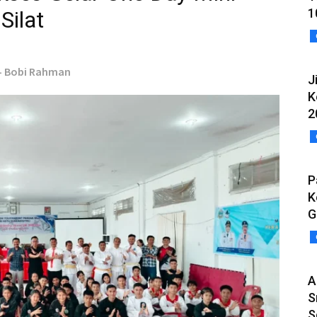
1
Silat
 - Bobi Rahman
J
K
2
P
K
G
A
S
S