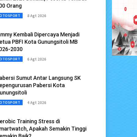
00 Orang
8 Agt 2026
OTOSPORT
immy Kembali Dipercaya Menjadi
etua PBFI Kota Gunungsitoli MB
026-2030
6 Agt 2026
OTOSPORT
abersi Sumut Antar Langsung SK
epengurusan Pabersi Kota
unungsitoli
4 Agt 2026
OTOSPORT
erobic Training Stress di
martwatch, Apakah Semakin Tinggi
emakin Baik?