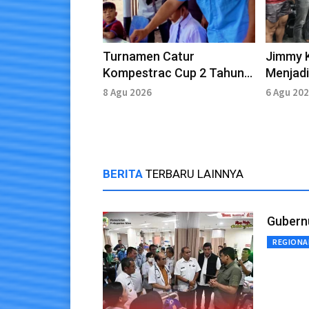
Turnamen Catur
Jimmy 
Kompestrac Cup 2 Tahun
Menjadi
2026 Dimulai, Peserta
Gunungs
8 Agu 2026
6 Agu 20
Tembus 100 Orang
2030
BERITA
TERBARU LAINNYA
Gubern
REGIONA