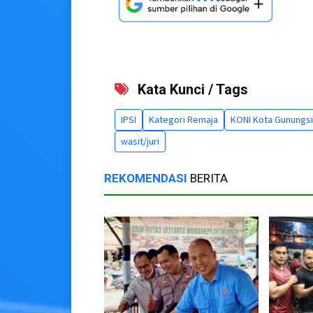
Kata Kunci / Tags
IPSI
Kategori Remaja
KONI Kota Gunungsi
wasit/juri
REKOMENDASI
BERITA