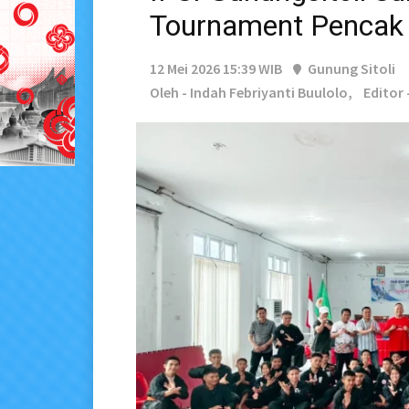
Tournament Pencak 
12 Mei 2026 15:39 WIB
Gunung Sitoli
Oleh - Indah Febriyanti Buulolo,
Editor