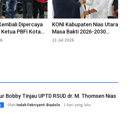
Kembali Dipercaya
KONI Kabupaten Nias Utara
 Ketua PBFI Kota
Masa Bakti 2026-2030
itoli MB 2026-
Dikukuhkan
26
21 Jul 2026
ur Bobby Tinjau UPTD RSUD dr. M. Thomsen Nias
Oleh
Indah Febriyanti Buulolo
1 hari yang lalu
L