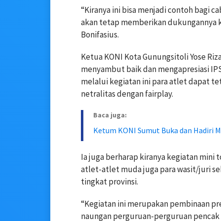
“Kiranya ini bisa menjadi contoh bagi 
akan tetap memberikan dukungannya kep
Bonifasius.
Ketua KONI Kota Gunungsitoli Yose Rizal 
menyambut baik dan mengapresiasi IPS
melalui kegiatan ini para atlet dapat t
netralitas dengan fairplay.
Baca juga:
Ketum KONI Sumut Buka dan Hadiri M
Ia juga berharap kiranya kegiatan min
atlet-atlet muda juga para wasit/juri s
tingkat provinsi.
“Kegiatan ini merupakan pembinaan pres
naungan perguruan-perguruan pencak si