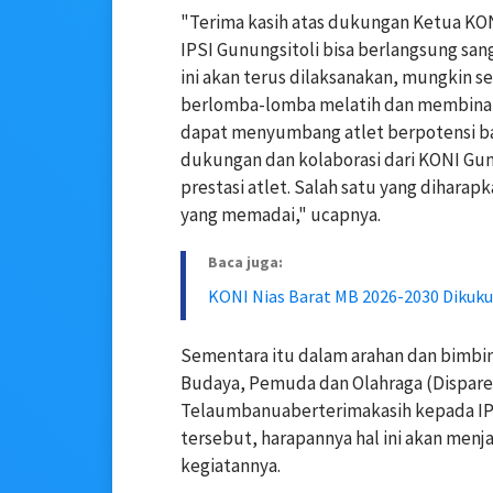
"Terima kasih atas dukungan Ketua KO
IPSI Gunungsitoli bisa berlangsung sa
ini akan terus dilaksanakan, mungkin s
berlomba-lomba melatih dan membina at
dapat menyumbang atlet berpotensi ba
dukungan dan kolaborasi dari KONI Gu
prestasi atlet. Salah satu yang diharap
yang memadai," ucapnya.
Baca juga:
KONI Nias Barat MB 2026-2030 Dikuku
Sementara itu dalam arahan dan bimbin
Budaya, Pemuda dan Olahraga (Dispare
Telaumbanuaberterimakasih kepada IPS
tersebut, harapannya hal ini akan menj
kegiatannya.