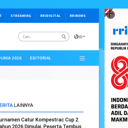
×
T
STREAMING
RRIDIGITAL
RRINEWS
ID
DUNIA 2026
EDITORIAL
ERITA
LAINNYA
urnamen Catur Kompestrac Cup 2
ahun 2026 Dimulai, Peserta Tembus