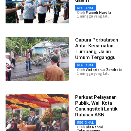
dalam
REGIONAL
Oleh
Munieli Harefa
1 minggu yang lalu
Gapura Perbatasan
Antar Kecamatan
Tumbang, Jalan
Umum Terganggu
REGIONAL
Oleh
Victorianus Zendrato
1 minggu yang lalu
Perkuat Pelayanan
Publik, Wali Kota
Gunungsitoli Lantik
Ratusan ASN
REGIONAL
Oleh
Ida Rahmi
Telaumbanua