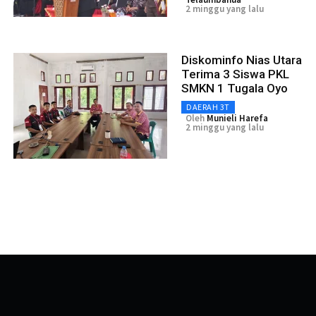
2 minggu yang lalu
Diskominfo Nias Utara
Terima 3 Siswa PKL
SMKN 1 Tugala Oyo
DAERAH 3T
Oleh
Munieli Harefa
2 minggu yang lalu