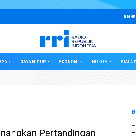
RRINE
AGA
GAYA HIDUP
EKONOMI
HUKUM
PIALA 
B
T
Menangkan Pertandingan
T