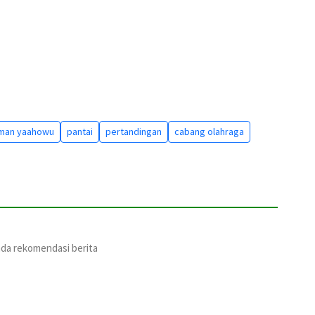
man yaahowu
pantai
pertandingan
cabang olahraga
ada rekomendasi berita