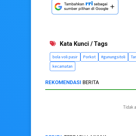
Kata Kunci / Tags
bola voli pasir
Porkot
#gunungsitoli
Ta
kecamatan
REKOMENDASI
BERITA
Tidak 