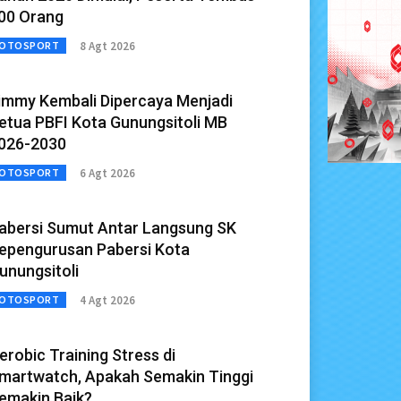
00 Orang
8 Agt 2026
OTOSPORT
immy Kembali Dipercaya Menjadi
etua PBFI Kota Gunungsitoli MB
026-2030
6 Agt 2026
OTOSPORT
abersi Sumut Antar Langsung SK
epengurusan Pabersi Kota
unungsitoli
4 Agt 2026
OTOSPORT
erobic Training Stress di
martwatch, Apakah Semakin Tinggi
emakin Baik?