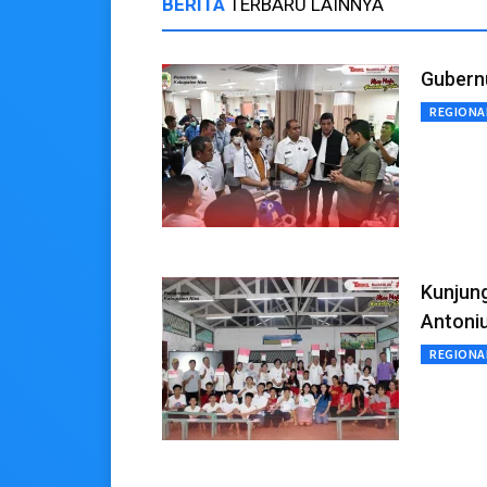
BERITA
TERBARU LAINNYA
Gubern
REGIONA
Kunjung
Antoniu
REGIONA