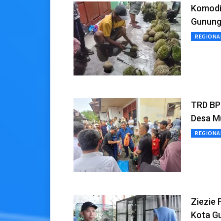
Komodit
Gunungs
REGIONA
TRD BP
Desa M
REGIONA
Ziezie 
Kota Gu