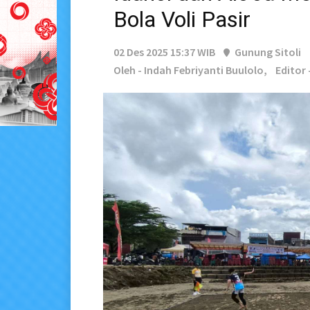
Bola Voli Pasir
02 Des 2025 15:37 WIB
Gunung Sitoli
Oleh - Indah Febriyanti Buulolo,
Editor