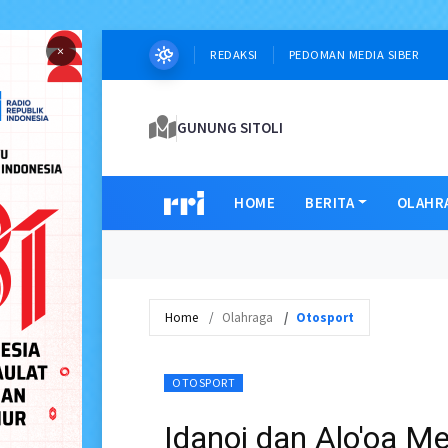
×
REDAKSI
PEDOMAN MEDIA SIBER
GUNUNG SITOLI
HOME
BERITA
OLAHR
Home
Olahraga
Otosport
OTOSPORT
Idanoi dan Alo'oa 