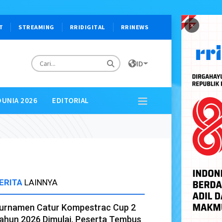
×
T
STREAMING
RRIDIGITAL
RRINEWS
ID
DUNIA 2026
EDITORIAL
ERITA
LAINNYA
urnamen Catur Kompestrac Cup 2
ahun 2026 Dimulai, Peserta Tembus