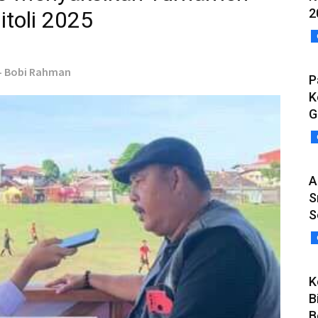
2
toli 2025
 - Bobi Rahman
P
K
G
A
S
S
K
B
B