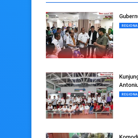
Gubern
REGIONA
Kunjung
Antoniu
REGIONA
Komodit