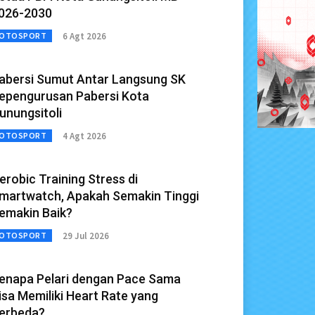
026-2030
6 Agt 2026
OTOSPORT
abersi Sumut Antar Langsung SK
epengurusan Pabersi Kota
unungsitoli
4 Agt 2026
OTOSPORT
erobic Training Stress di
martwatch, Apakah Semakin Tinggi
emakin Baik?
29 Jul 2026
OTOSPORT
enapa Pelari dengan Pace Sama
isa Memiliki Heart Rate yang
erbeda?