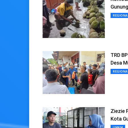
Gunungs
REGIONA
TRD BP
Desa M
REGIONA
Ziezie 
Kota Gu
UMKM