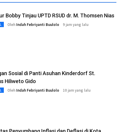
ur Bobby Tinjau UPTD RSUD dr. M. Thomsen Nias
Oleh
Indah Febriyanti Buulolo
9 jam yang lalu
L
an Sosial di Panti Asuhan Kinderdorf St.
s Hiliweto Gido
Oleh
Indah Febriyanti Buulolo
10 jam yang lalu
L
as Penyumbang Inflasi dan Deflasi di Kota