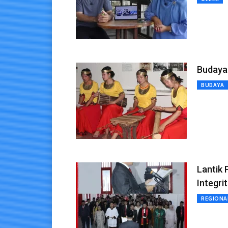
Budaya
BUDAYA
Lantik 
Integri
REGIONA