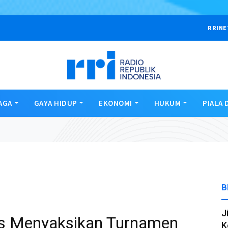
RRINE
AGA
GAYA HIDUP
EKONOMI
HUKUM
PIALA 
B
J
as Menyaksikan Turnamen
K