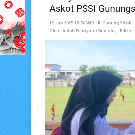
Askot PSSI Gunungsi
19 Jun 2025 15:58 WIB
Gunung Sitoli
Oleh - Indah Febriyanti Buulolo,
Editor