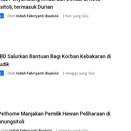
itoli, termasuk Durian
Oleh
Indah Febriyanti Buulolo
2 hari yang lalu
L
BD Salurkan Bantuan Bagi Korban Kebakaran di
udik
Oleh
Indah Febriyanti Buulolo
1 minggu yang lalu
L
Pethome Manjakan Pemilik Hewan Peliharaan di
nungsitoli
Oleh
Indah Febriyanti Buulolo
1 minggu yang lalu