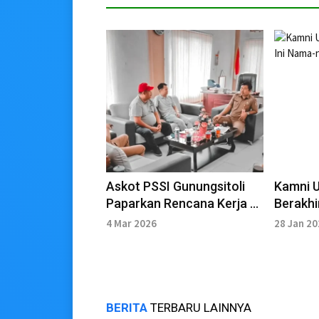
Askot PSSI Gunungsitoli
Kamni 
Paparkan Rencana Kerja di
Berakhi
Dinas Parekrafbudpora
Juaran
4 Mar 2026
28 Jan 2
BERITA
TERBARU LAINNYA