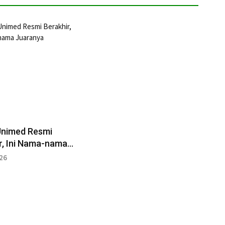
Unimed Resmi
r, Ini Nama-nama
ya
026