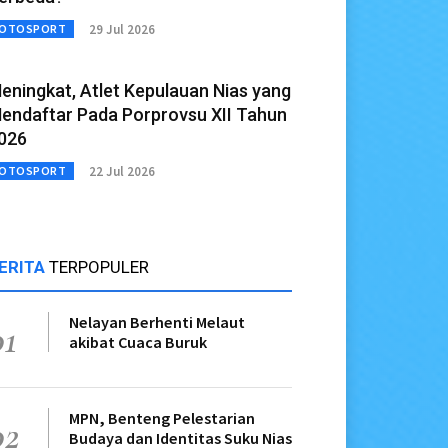
29 Jul 2026
OTOSPORT
eningkat, Atlet Kepulauan Nias yang
endaftar Pada Porprovsu XII Tahun
026
22 Jul 2026
OTOSPORT
ERITA
TERPOPULER
Nelayan Berhenti Melaut
01
akibat Cuaca Buruk
MPN, Benteng Pelestarian
02
Budaya dan Identitas Suku Nias