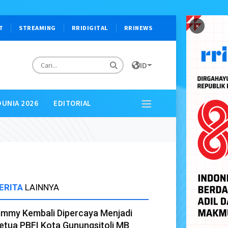
×
T
STREAMING
RRIDIGITAL
RRINEWS
ID
DUNIA 2026
EDITORIAL
ERITA
LAINNYA
immy Kembali Dipercaya Menjadi
etua PBFI Kota Gunungsitoli MB