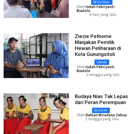
REGIONAL
Oleh
Indah Febriyanti
Buulolo
6 hari yang lalu
Ziezie Pethome
Manjakan Pemilik
Hewan Peliharaan di
Kota Gunungsitoli
UMKM
Oleh
Indah Febriyanti
Buulolo
1 minggu yang lalu
Budaya Nias Tak Lepas
dari Peran Perempuan
BUDAYA
Oleh
Dahlan Miradana Zebua
1 minggu yang lalu