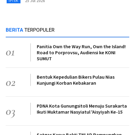
25 Jul 2026
IPTEK
BERITA
TERPOPULER
Panitia Own the Way Run, Own the Island!
01
Road to Porprovsu, Audiensi ke KONI
SUMUT
Bentuk Kepedulian Bikers Pulau Nias
02
Kunjungi Korban Kebakaran
PDNA Kota Gunungsitoli Menuju Surakarta
03
Ikuti Muktamar Nasyiatul 'Aisyiyah Ke-15
Satgas Karya Bakti TNI AD Rampungkan