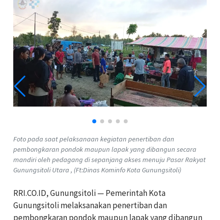
Foto pada saat pelaksanaan kegiatan penertiban dan
pembongkaran pondok maupun lapak yang dibangun secara
mandiri oleh pedagang di sepanjang akses menuju Pasar Rakyat
Gunungsitoli Utara , (Ft:Dinas Kominfo Kota Gunungsitoli)
RRI.CO.ID, Gunungsitoli — Pemerintah Kota
Gunungsitoli melaksanakan penertiban dan
pembongkaran pondok maupun lapak yang dibangun