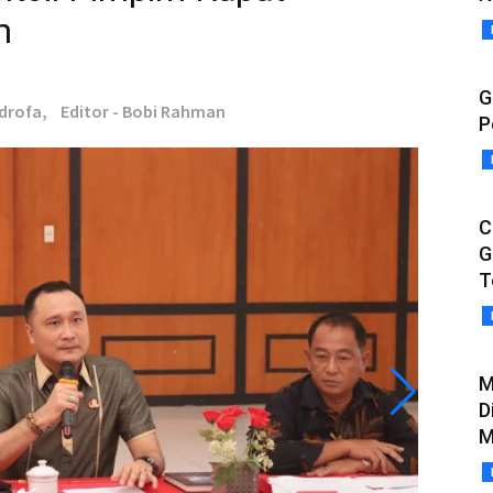
m
G
drofa,
Editor - Bobi Rahman
P
C
G
T
M
D
M