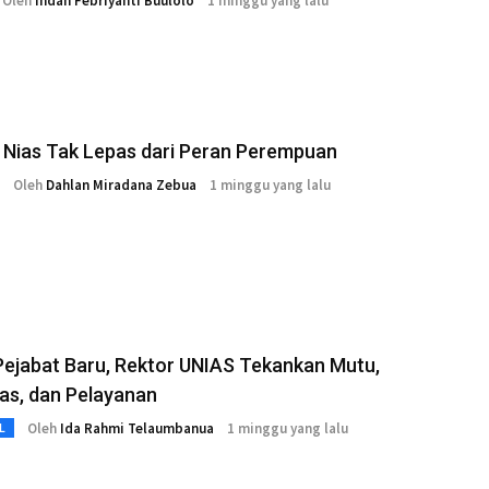
Oleh
Indah Febriyanti Buulolo
1 minggu yang lalu
 Nias Tak Lepas dari Peran Perempuan
Oleh
Dahlan Miradana Zebua
1 minggu yang lalu
Pejabat Baru, Rektor UNIAS Tekankan Mutu,
tas, dan Pelayanan
Oleh
Ida Rahmi Telaumbanua
1 minggu yang lalu
L