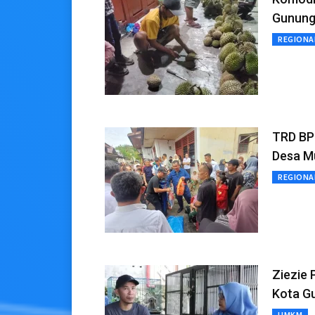
Gunungs
REGIONA
TRD BP
Desa M
REGIONA
Ziezie 
Kota Gu
UMKM