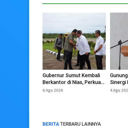
Gubernur Sumut Kembali
Gunungs
Berkantor di Nias, Perkuat
Sinerg
Sinergi Pembangunan
Pertan
6 Agu 2026
4 Agu 20
BERITA
TERBARU LAINNYA