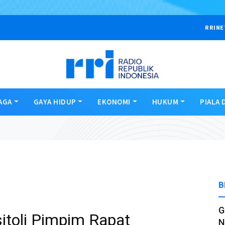
RRINE
AGA
GAYA HIDUP
EKONOMI
HUKUM
PIALA 
B
G
itoli Pimpim Rapat
N