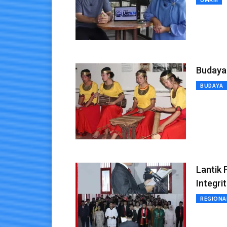
Budaya
BUDAYA
Lantik 
Integri
REGIONA