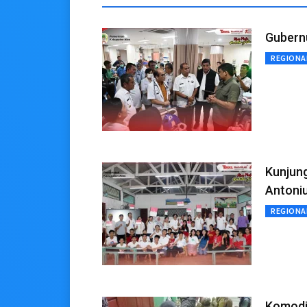
Gubern
REGIONA
Kunjung
Antoniu
REGIONA
Komodit