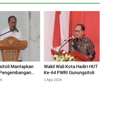
itoli Mantapkan
Wakil Wali Kota Hadiri HUT
i Pengembangan
Ke-64 PWRI Gunungsitoli
ian Modern
26
1 Agu 2026