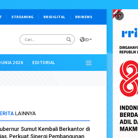
×
T
STREAMING
RRIDIGITAL
RRINEWS
ID
DUNIA 2026
EDITORIAL
ERITA
LAINNYA
ubernur Sumut Kembali Berkantor di
ias, Perkuat Sinergi Pembangunan