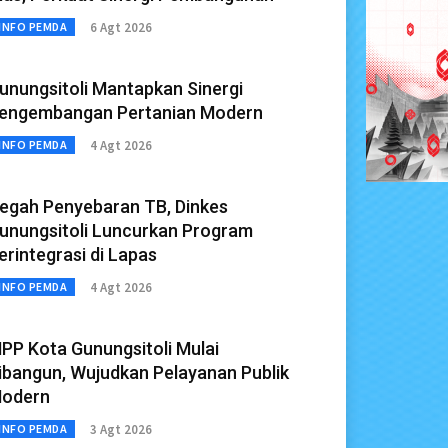
6 Agt 2026
INFO PEMDA
unungsitoli Mantapkan Sinergi
engembangan Pertanian Modern
4 Agt 2026
INFO PEMDA
egah Penyebaran TB, Dinkes
unungsitoli Luncurkan Program
erintegrasi di Lapas
4 Agt 2026
INFO PEMDA
PP Kota Gunungsitoli Mulai
ibangun, Wujudkan Pelayanan Publik
odern
3 Agt 2026
INFO PEMDA