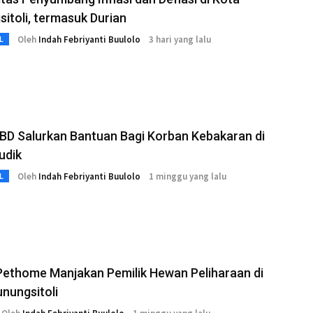
itoli, termasuk Durian
Oleh
Indah Febriyanti Buulolo
3 hari yang lalu
L
BD Salurkan Bantuan Bagi Korban Kebakaran di
udik
Oleh
Indah Febriyanti Buulolo
1 minggu yang lalu
L
Pethome Manjakan Pemilik Hewan Peliharaan di
nungsitoli