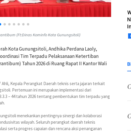
W
N
I
rantibum (Ft:Dinas Kominfo Kota Gunungsitoli)
erah Kota Gunungsitoli, Andhika Perdana Laoly,
oordinasi Tim Terpadu Pelaksanaan Ketertiban
ntibum) Tahun 2026 di Ruang Rapat II Kantor Wali
B
f Ahli, Kepala Perangkat Daerah teknis serta jajaran terkait
sitoli. Pertemuan ini merupakan implementasi dari
3.3.3 – 44 tahun 2026 tentang pembentukan tim terpadu yang
ah.
ungsitoli menekankan pentingnya sinergi dan kolaborasi
kondusivitas wilayah. Seluruh perangkat daerah teknis
lasi serta progres capaian dan rencana aksi penanganan