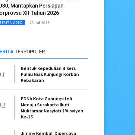
030, Mantapkan Persiapan
orprovsu XII Tahun 2026
23 Jul 2026
BERITA VIDEO
ERITA
TERPOPULER
Bentuk Kepedulian Bikers
01
Pulau Nias Kunjungi Korban
Kebakaran
PDNA Kota Gunungsitoli
02
Menuju Surakarta Ikuti
Muktamar Nasyiatul 'Aisyiyah
Ke-15
Jimmy Kembali Dipercaya