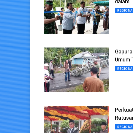
dalam
REGIONA
Gapura
Umum 
REGIONA
Perkuat
Ratusa
REGIONA