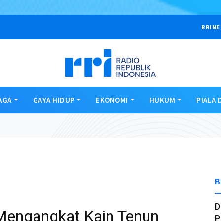
RRINE
AGA
GAYA HIDUP
EKONOMI
HUKUM
PIALA 
B
D
 Mengangkat Kain Tenun
P