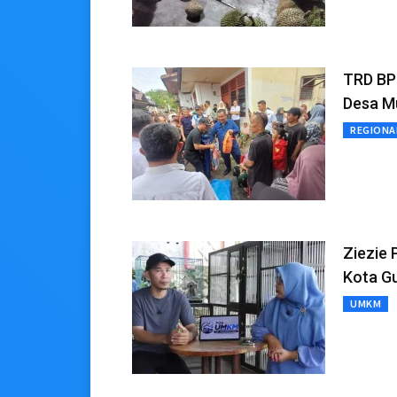
TRD BP
Desa M
REGIONA
Ziezie 
Kota Gu
UMKM