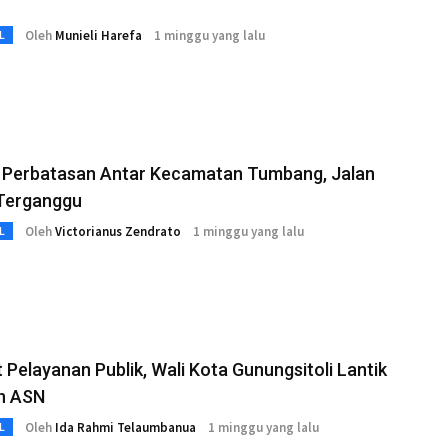
Oleh
Munieli Harefa
1 minggu yang lalu
L
 Perbatasan Antar Kecamatan Tumbang, Jalan
Terganggu
Oleh
Victorianus Zendrato
1 minggu yang lalu
L
 Pelayanan Publik, Wali Kota Gunungsitoli Lantik
n ASN
Oleh
Ida Rahmi Telaumbanua
1 minggu yang lalu
L