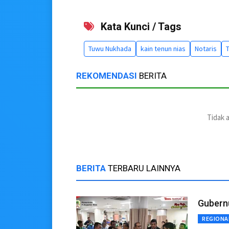
Kata Kunci / Tags
Tuwu Nukhada
kain tenun nias
Notaris
T
REKOMENDASI
BERITA
Tidak 
BERITA
TERBARU LAINNYA
Gubern
REGIONA