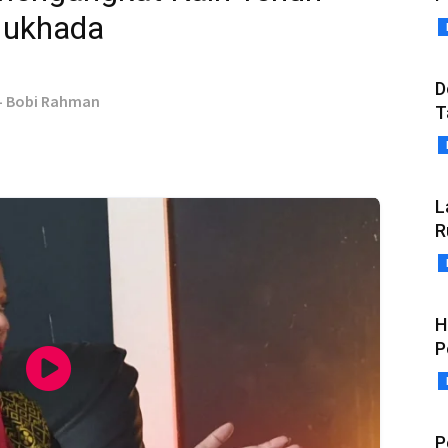
Nukhada
D
 - Bobi Rahman
T
L
R
H
P
P