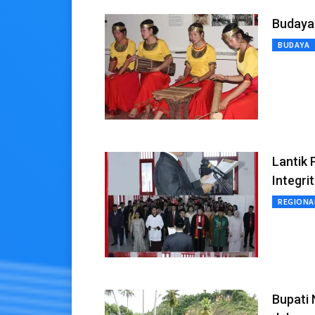
Budaya
BUDAYA
Lantik 
Integri
REGIONA
Bupati 