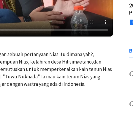
2
P
B
gan sebuah pertanyaan Nias itu dimana yah?,
erempuan Nias, kelahiran desa Hilisimaetano,dan
or memutuskan untuk memperkenalkan kain tenun Nias
nd "Tuwu Nukhada". Ia mau kain tenun Nias yang
ajar dengan wastra yang ada di Indonesia.