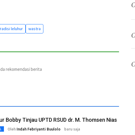
radisi leluhur
wastra
ada rekomendasi berita
ur Bobby Tinjau UPTD RSUD dr. M. Thomsen Nias
Oleh
Indah Febriyanti Buulolo
baru saja
L