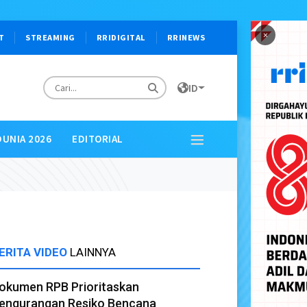
×
T
STREAMING
RRIDIGITAL
RRINEWS
ID
DUNIA 2026
EDITORIAL
ERITA VIDEO
LAINNYA
okumen RPB Prioritaskan
engurangan Resiko Bencana