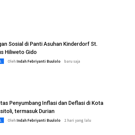
an Sosial di Panti Asuhan Kinderdorf St.
s Hiliweto Gido
Oleh
Indah Febriyanti Buulolo
baru saja
L
as Penyumbang Inflasi dan Deflasi di Kota
itoli, termasuk Durian
Oleh
Indah Febriyanti Buulolo
2 hari yang lalu
L