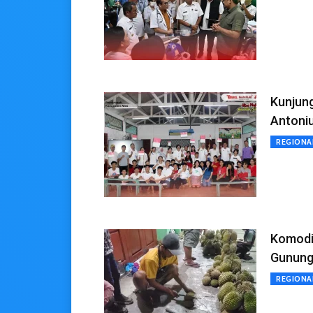
Kunjung
Antoniu
REGIONA
Komodit
Gunungs
REGIONA