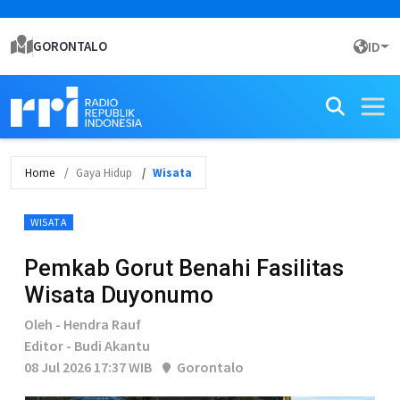
GORONTALO
ID
Home
Gaya Hidup
Wisata
WISATA
Pemkab Gorut Benahi Fasilitas
Wisata Duyonumo
Oleh - Hendra Rauf
Editor - Budi Akantu
08 Jul 2026 17:37 WIB
Gorontalo