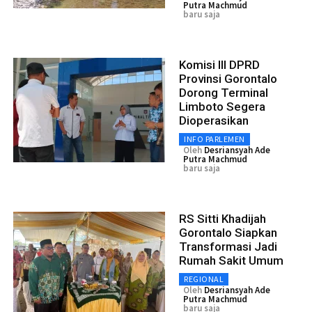
Putra Machmud
baru saja
Komisi III DPRD
Provinsi Gorontalo
Dorong Terminal
Limboto Segera
Dioperasikan
INFO PARLEMEN
Oleh
Desriansyah Ade
Putra Machmud
baru saja
RS Sitti Khadijah
Gorontalo Siapkan
Transformasi Jadi
Rumah Sakit Umum
REGIONAL
Oleh
Desriansyah Ade
Putra Machmud
baru saja