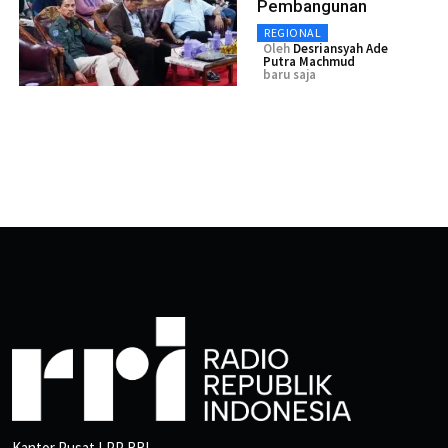
Pembangunan
REGIONAL
Oleh
Desriansyah Ade
Putra Machmud
baru saja
Kantor Pusat LPP RRI