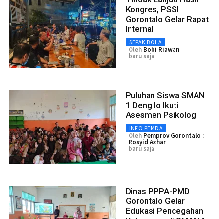
Kongres, PSSI
Gorontalo Gelar Rapat
Internal
SEPAK BOLA
Oleh
Bobi Riawan
baru saja
Puluhan Siswa SMAN
1 Dengilo Ikuti
Asesmen Psikologi
INFO PEMDA
Oleh
Pemprov Gorontalo :
Rosyid Azhar
baru saja
Dinas PPPA-PMD
Gorontalo Gelar
Edukasi Pencegahan