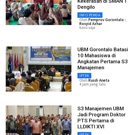
Kekerasan di SMAN 1
Dengilo
INFO PEMDA
Oleh
Pemprov Gorontalo :
Rosyid Azhar
baru saja
UBM Gorontalo Batasi
10 Mahasiswa di
Angkatan Pertama S3
Manajemen
IPTEK
Oleh
Rusdi Aneta
4 jam yang lalu
S3 Manajemen UBM
Jadi Program Doktor
PTS Pertama di
LLDIKTI XVI
IPTEK