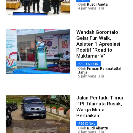
Oleh
Rusdi Aneta
4 jam yang lalu
Wahdah Gorontalo
Gelar Fun Walk,
Asisten 1 Apresiasi
Positif "Road to
Muktamar V"
BERITA LAIN
Oleh
Firman Rahmatullah
Jahja
5 jam yang lalu
Jalan Pentadu Timur-
TPI Tilamuta Rusak,
Warga Minta
Perbaikan
REGIONAL
Oleh
Budi Akantu
8 jam yang lalu