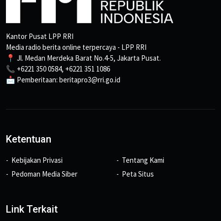
Kantor Pusat LPP RRI
Media radio berita online terpercaya - LPP RRI
📍 Jl. Medan Merdeka Barat No.4-5, Jakarta Pusat.
📞 +6221 350 0584, +6221 351 1086
📩 Pemberitaan: beritapro3@rri.go.id
Ketentuan
Kebijakan Privasi
Tentang Kami
Pedoman Media Siber
Peta Situs
Link Terkait