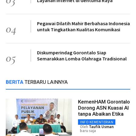
Layanan Internet di Gentuma Raya
Pegawai Dilatih Mahir Berbahasa Indonesia
04
untuk Tingkatkan Kualitas Komunikasi
Diskumperindag Gorontalo Siap
05
Semarakkan Lomba Olahraga Tradisional
BERITA
TERBARU LAINNYA
KemenHAM Gorontalo
Dorong ASN Kuasai AI
tanpa Abaikan Etika
INFO KEMENTERIAN
Oleh
Taufik Usman
baru saja