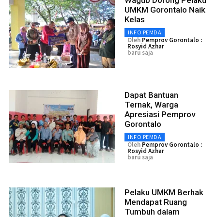
Wagub Dorong Pelaku
UMKM Gorontalo Naik
Kelas
INFO PEMDA
Oleh
Pemprov Gorontalo :
Rosyid Azhar
baru saja
Dapat Bantuan
Ternak, Warga
Apresiasi Pemprov
Gorontalo
INFO PEMDA
Oleh
Pemprov Gorontalo :
Rosyid Azhar
baru saja
Pelaku UMKM Berhak
Mendapat Ruang
Tumbuh dalam