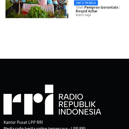
INFO PEMDA
Oleh
Pemprov Gorontalo :
Rosyid Azhar
baru saja
Kantor Pusat LPP RRI
Media radio berita online terpercaya - LPP RRI