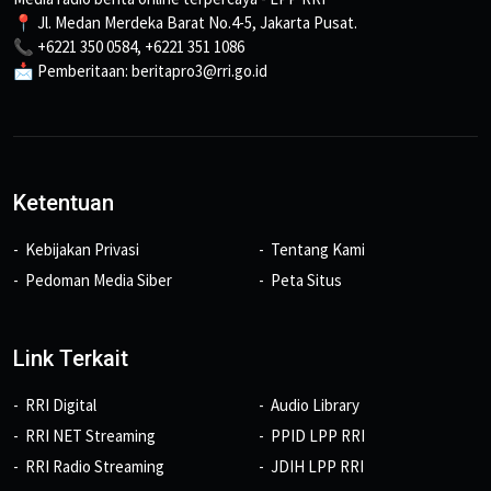
📍 Jl. Medan Merdeka Barat No.4-5, Jakarta Pusat.
📞 +6221 350 0584, +6221 351 1086
📩 Pemberitaan: beritapro3@rri.go.id
Ketentuan
Kebijakan Privasi
Tentang Kami
Pedoman Media Siber
Peta Situs
Link Terkait
RRI Digital
Audio Library
RRI NET Streaming
PPID LPP RRI
RRI Radio Streaming
JDIH LPP RRI