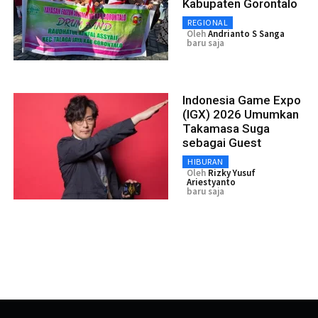
Kabupaten Gorontalo
REGIONAL
Oleh
Andrianto S Sanga
baru saja
Indonesia Game Expo
(IGX) 2026 Umumkan
Takamasa Suga
sebagai Guest
HIBURAN
Oleh
Rizky Yusuf
Ariestyanto
baru saja