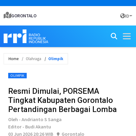
GORONTALO
ID
Home
Olahraga
Olimpik
OLIMPIK
Resmi Dimulai, PORSEMA
Tingkat Kabupaten Gorontalo
Pertandingan Berbagai Lomba
Oleh - Andrianto S Sanga
Editor - Budi Akantu
03 Jun 2026 20:26 WIB
Gorontalo