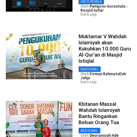
INFO PEMDA
Oleh
Pemprov Gorontalo :
Rosyid Azhar
baru saja
Muktamar V Wahdah
Islamiyah akan
Kukuhkan 10.000 Guru
Al-Qur'an di Masjid
Istiqlal
NASIONAL
Oleh
Firman Rahmatullah
Jahja
baru saja
Khitanan Massal
Wahdah Islamiyah
Bantu Ringankan
Beban Orang Tua
REGIONAL
Oleh
Desriansyah Ade