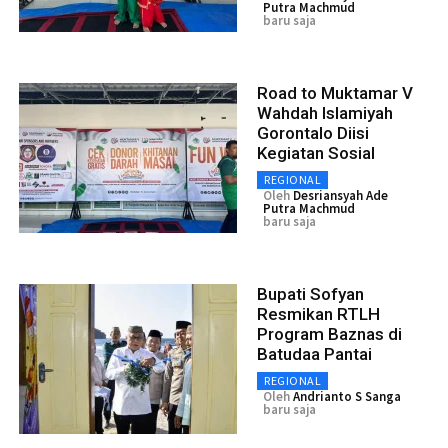
Putra Machmud
baru saja
Road to Muktamar V
Wahdah Islamiyah
Gorontalo Diisi
Kegiatan Sosial
REGIONAL
Oleh
Desriansyah Ade
Putra Machmud
baru saja
Bupati Sofyan
Resmikan RTLH
Program Baznas di
Batudaa Pantai
REGIONAL
Oleh
Andrianto S Sanga
baru saja