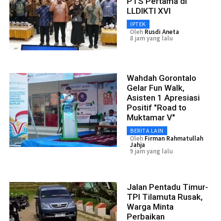
PTS Pertama di
LLDIKTI XVI
IPTEK
Oleh
Rusdi Aneta
8 jam yang lalu
Wahdah Gorontalo
Gelar Fun Walk,
Asisten 1 Apresiasi
Positif "Road to
Muktamar V"
BERITA LAIN
Oleh
Firman Rahmatullah
Jahja
9 jam yang lalu
Jalan Pentadu Timur-
TPI Tilamuta Rusak,
Warga Minta
Perbaikan