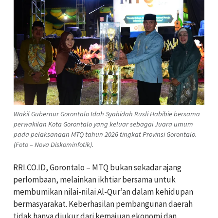
Wakil Gubernur Gorontalo Idah Syahidah Rusli Habibie bersama
perwakilan Kota Gorontalo yang keluar sebagai Juara umum
pada pelaksanaan MTQ tahun 2026 tingkat Provinsi Gorontalo.
(Foto – Nova Diskominfotik).
RRI.CO.ID, Gorontalo – MTQ bukan sekadar ajang
perlombaan, melainkan ikhtiar bersama untuk
membumikan nilai-nilai Al-Qur’an dalam kehidupan
bermasyarakat. Keberhasilan pembangunan daerah
tidak hanya diukur dari kemajuan ekonomi dan