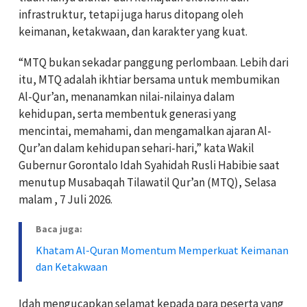
infrastruktur, tetapi juga harus ditopang oleh
keimanan, ketakwaan, dan karakter yang kuat.
“MTQ bukan sekadar panggung perlombaan. Lebih dari
itu, MTQ adalah ikhtiar bersama untuk membumikan
Al-Qur’an, menanamkan nilai-nilainya dalam
kehidupan, serta membentuk generasi yang
mencintai, memahami, dan mengamalkan ajaran Al-
Qur’an dalam kehidupan sehari-hari,” kata Wakil
Gubernur Gorontalo Idah Syahidah Rusli Habibie saat
menutup Musabaqah Tilawatil Qur’an (MTQ), Selasa
malam , 7 Juli 2026.
Baca juga:
Khatam Al-Quran Momentum Memperkuat Keimanan
dan Ketakwaan
Idah mengucapkan selamat kepada para peserta yang