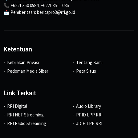
📞 +6221 350 0584, +6221 351 1086
📩 Pemberitaan: beritapro3@rri.go.id
Ketentuan
Kebijakan Privasi
Tentang Kami
Pedoman Media Siber
Peta Situs
Link Terkait
RRI Digital
Audio Library
RRI NET Streaming
PPID LPP RRI
RRI Radio Streaming
JDIH LPP RRI