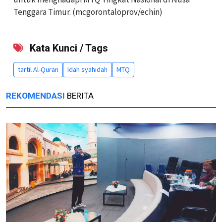
Tenggara Timur. (mcgorontaloprov/echin)
Kata Kunci / Tags
tartil Al-Quran
Idah syahidah
MTQ
REKOMENDASI
BERITA