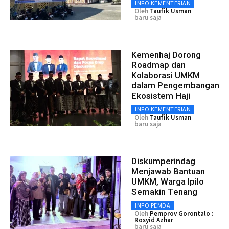
INFO KEMENTERIAN
Oleh
Taufik Usman
baru saja
Kemenhaj Dorong
Roadmap dan
Kolaborasi UMKM
dalam Pengembangan
Ekosistem Haji
INFO KEMENTERIAN
Oleh
Taufik Usman
baru saja
Diskumperindag
Menjawab Bantuan
UMKM, Warga Ipilo
Semakin Tenang
INFO PEMDA
Oleh
Pemprov Gorontalo :
Rosyid Azhar
baru saja