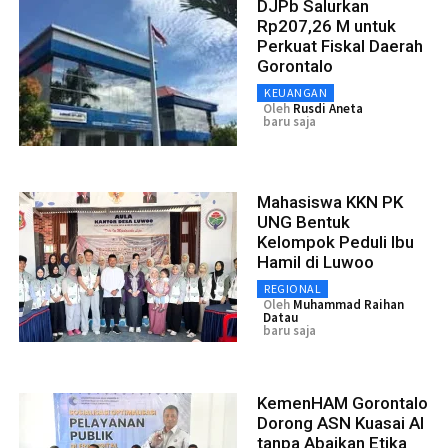
DJPb Salurkan
Rp207,26 M untuk
Perkuat Fiskal Daerah
Gorontalo
KEUANGAN
Oleh
Rusdi Aneta
baru saja
Mahasiswa KKN PK
UNG Bentuk
Kelompok Peduli Ibu
Hamil di Luwoo
REGIONAL
Oleh
Muhammad Raihan
Datau
baru saja
KemenHAM Gorontalo
Dorong ASN Kuasai AI
tanpa Abaikan Etika