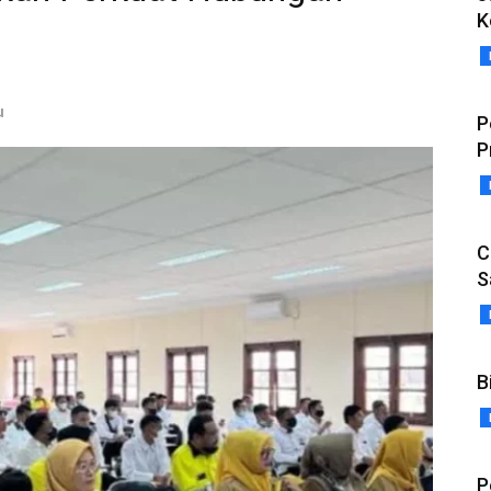
K
u
P
P
C
S
B
P