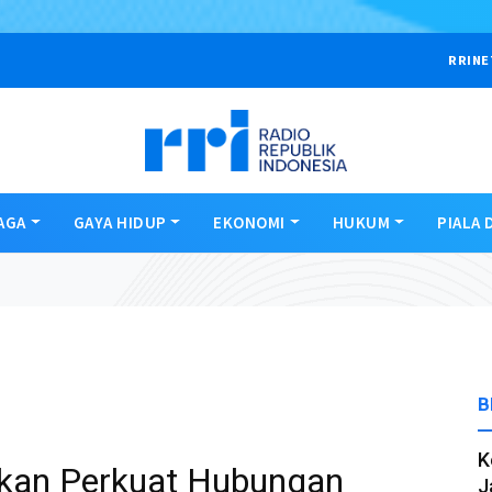
RRINE
AGA
GAYA HIDUP
EKONOMI
HUKUM
PIALA 
B
K
pkan Perkuat Hubungan
J