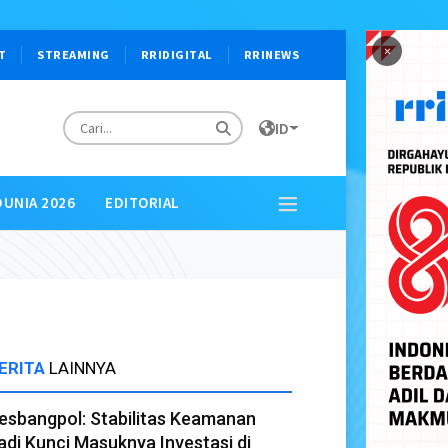
×
T
STREAMING
RRIDIGITAL
RRINEWS
ID
DUNIA 2026
EDITORIAL
ERITA
LAINNYA
esbangpol: Stabilitas Keamanan
adi Kunci Masuknya Investasi di