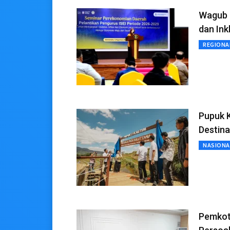
Wagub 
dan Ink
REGIONA
Pupuk 
Destin
NASIONA
Pemkot