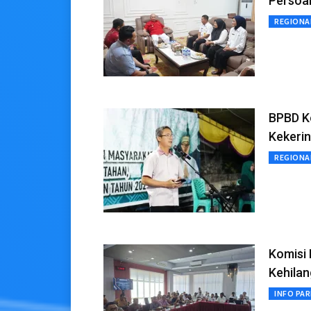
Persoa
REGIONA
BPBD K
Kekeri
REGIONA
Komisi 
Kehila
INFO PA