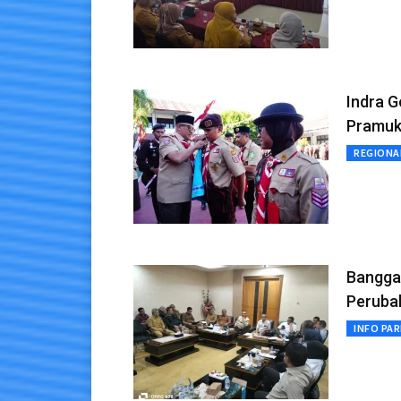
Indra 
Pramu
REGIONA
Bangga
Peruba
INFO PA