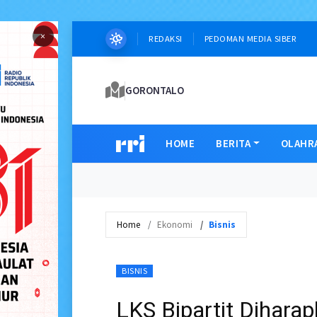
×
REDAKSI
PEDOMAN MEDIA SIBER
GORONTALO
HOME
BERITA
OLAHR
Home
Ekonomi
Bisnis
BISNIS
LKS Bipartit Dihara