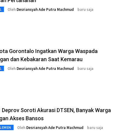
lan Pertanahan
Oleh
Desriansyah Ade Putra Machmud
baru saja
L
ota Gorontalo Ingatkan Warga Waspada
ngan dan Kebakaran Saat Kemarau
Oleh
Desriansyah Ade Putra Machmud
baru saja
L
I Deprov Soroti Akurasi DTSEN, Banyak Warga
ngan Akses Bansos
Oleh
Desriansyah Ade Putra Machmud
baru saja
RLEMEN