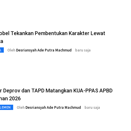
Gobel Tekankan Pembentukan Karakter Lewat
ka
Oleh
Desriansyah Ade Putra Machmud
baru saja
L
r Deprov dan TAPD Matangkan KUA-PPAS APBD
han 2026
Oleh
Desriansyah Ade Putra Machmud
baru saja
RLEMEN