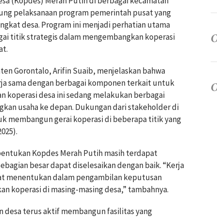
esa (Kopdes) Merah Putih di berbagai kecamatan
ung pelaksanaan program pemerintah pusat yang
gkat desa. Program ini menjadi perhatian utama
gai titik strategis dalam mengembangkan koperasi
t.
en Gorontalo, Arifin Suaib, menjelaskan bahwa
erja sama dengan berbagai komponen terkait untuk
 koperasi desa ini sedang melakukan berbagai
kan usaha ke depan. Dukungan dari stakeholder di
k membangun gerai koperasi di beberapa titik yang
2025).
bentukan Kopdes Merah Putih masih terdapat
bagian besar dapat diselesaikan dengan baik. “Kerja
ngat menentukan dalam pengambilan keputusan
 koperasi di masing-masing desa,” tambahnya.
desa terus aktif membangun fasilitas yang