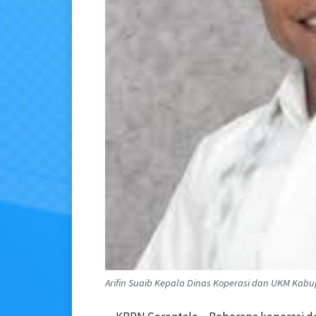
Arifin Suaib Kepala Dinas Koperasi dan UKM Kab