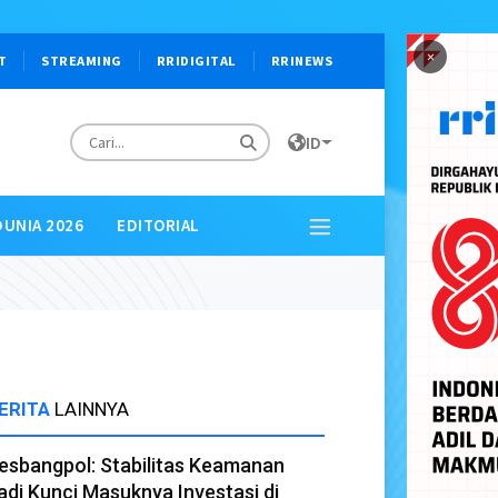
×
T
STREAMING
RRIDIGITAL
RRINEWS
ID
DUNIA 2026
EDITORIAL
ERITA
LAINNYA
esbangpol: Stabilitas Keamanan
adi Kunci Masuknya Investasi di