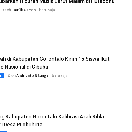
Bubarkan Hiburan Musik Larut Malam di Hutabohu
Oleh
Taufik Usman
baru saja
h di Kabupaten Gorontalo Kirim 15 Siswa Ikut
 Nasional di Cibubur
Oleh
Andrianto S Sanga
baru saja
L
 Kabupaten Gorontalo Kalibrasi Arah Kiblat
di Desa Pilobuhuta