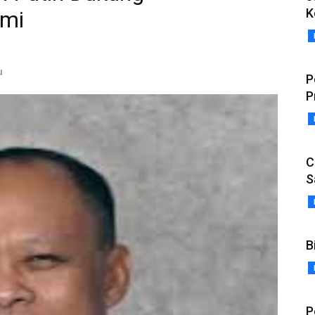
K
omi
u
P
P
C
S
B
P