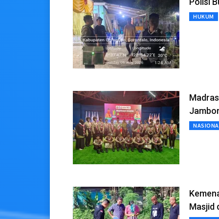
Polisi 
HUKUM
Madrasa
Jambore
NASIONA
Kemenag
Masjid 