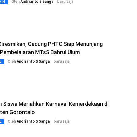
Oleh
Andrianto S Sanga
baru saja
AIN
Diresmikan, Gedung PHTC Siap Menunjang
 Pembelajaran MTsS Bahrul Ulum
Oleh
Andrianto S Sanga
baru saja
L
n Siswa Meriahkan Karnaval Kemerdekaan di
ten Gorontalo
Oleh
Andrianto S Sanga
baru saja
L