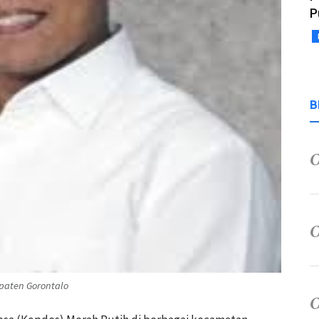
P
B
upaten Gorontalo