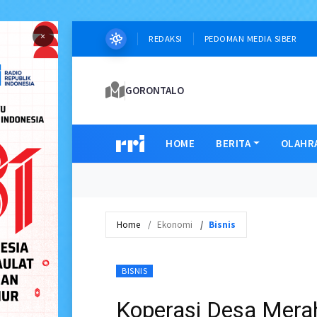
×
REDAKSI
PEDOMAN MEDIA SIBER
GORONTALO
HOME
BERITA
OLAHR
Home
Ekonomi
Bisnis
BISNIS
Koperasi Desa Mera