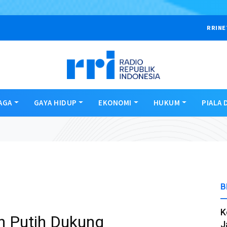
RRINE
AGA
GAYA HIDUP
EKONOMI
HUKUM
PIALA 
B
K
h Putih Dukung
J