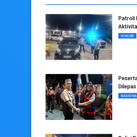
Patrol
Aktivit
HUKUM
Pesert
Dilepas
NASIONA