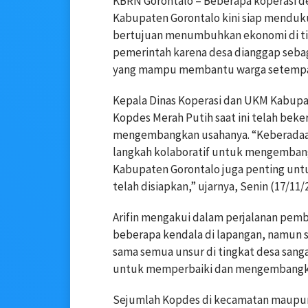
KBRN Gorontalo – Beberapa koperasi d
Kabupaten Gorontalo kini siap menduk
bertujuan menumbuhkan ekonomi di tin
pemerintah karena desa dianggap seba
yang mampu membantu warga setempa
Kepala Dinas Koperasi dan UKM Kabupat
Kopdes Merah Putih saat ini telah bek
mengembangkan usahanya. “Keberadaan
langkah kolaboratif untuk mengembang
Kabupaten Gorontalo juga penting untu
telah disiapkan,” ujarnya, Senin (17/11/
Arifin mengakui dalam perjalanan pem
beberapa kendala di lapangan, namun se
sama semua unsur di tingkat desa sa
untuk memperbaiki dan mengembangkan
Sejumlah Kopdes di kecamatan maupun 