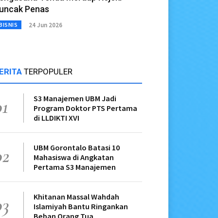
uncak Penas
24 Jun 2026
BISNIS
ERITA
TERPOPULER
S3 Manajemen UBM Jadi
01
Program Doktor PTS Pertama
di LLDIKTI XVI
UBM Gorontalo Batasi 10
02
Mahasiswa di Angkatan
Pertama S3 Manajemen
Khitanan Massal Wahdah
03
Islamiyah Bantu Ringankan
Beban Orang Tua