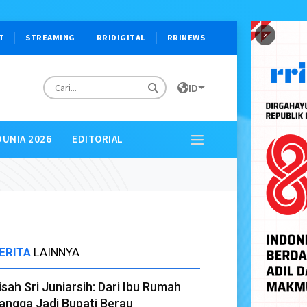
×
T
STREAMING
RRIDIGITAL
RRINEWS
ID
DUNIA 2026
EDITORIAL
ERITA
LAINNYA
isah Sri Juniarsih: Dari Ibu Rumah
angga Jadi Bupati Berau