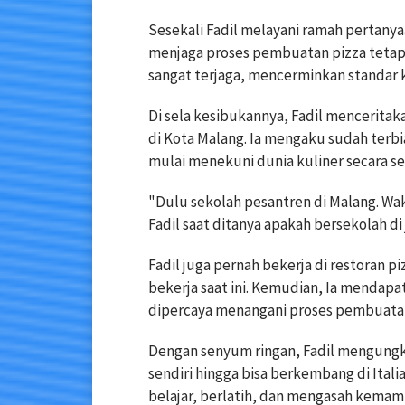
Sesekali Fadil melayani ramah pertany
menjaga proses pembuatan pizza tetap b
sangat terjaga, mencerminkan standar ker
Di sela kesibukannya, Fadil menceritak
di Kota Malang. Ia mengaku sudah ter
mulai menekuni dunia kuliner secara se
"Dulu sekolah pesantren di Malang. Wa
Fadil saat ditanya apakah bersekolah di
Fadil juga pernah bekerja di restoran 
bekerja saat ini. Kemudian, Ia mendapa
dipercaya menangani proses pembuatan 
Dengan senyum ringan, Fadil mengungka
sendiri hingga bisa berkembang di Itali
belajar, berlatih, dan mengasah kemamp