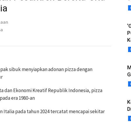
ia
taan
'
sa
P
K
M
ampak sibuk menyiapkan adonan pizza dengan
G
ur
a dan Ekonomi Kreatif Republik Indonesia, pizza
 pada era 1980-an
K
D
n Italia pada tahun 2024 tercatat mencapai sekitar