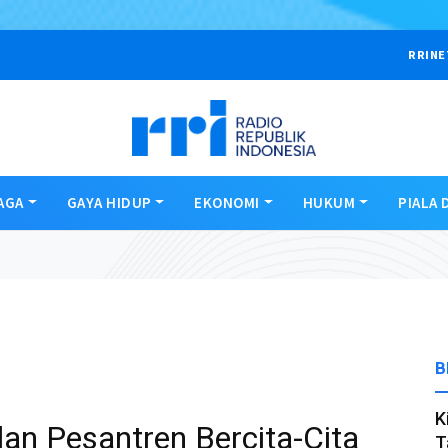
RRINE
AGA
GAYA HIDUP
EKONOMI
HUKUM
PIALA 
B
K
an Pesantren Bercita-Cita
T