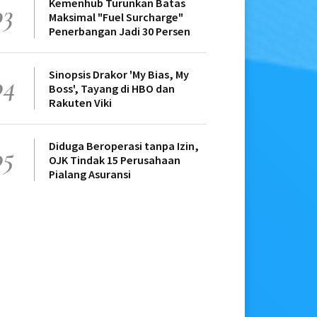
Kemenhub Turunkan Batas
03
Maksimal "Fuel Surcharge"
Penerbangan Jadi 30 Persen
Sinopsis Drakor 'My Bias, My
04
Boss', Tayang di HBO dan
Rakuten Viki
Diduga Beroperasi tanpa Izin,
05
OJK Tindak 15 Perusahaan
Pialang Asuransi