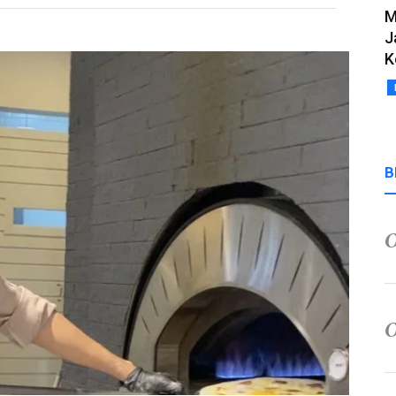
M
J
K
B