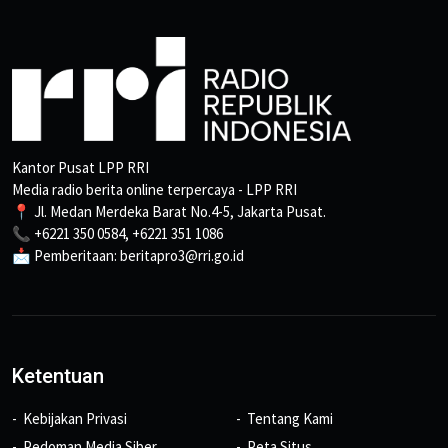
Kantor Pusat LPP RRI
Media radio berita online terpercaya - LPP RRI
📍 Jl. Medan Merdeka Barat No.4-5, Jakarta Pusat.
📞 +6221 350 0584, +6221 351 1086
📩 Pemberitaan: beritapro3@rri.go.id
Ketentuan
Kebijakan Privasi
Tentang Kami
Pedoman Media Siber
Peta Situs