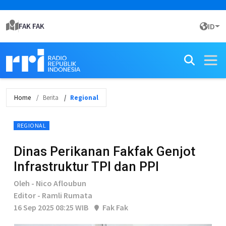
FAK FAK
ID
Home
Berita
Regional
REGIONAL
Dinas Perikanan Fakfak Genjot
Infrastruktur TPI dan PPI
Oleh - Nico Afloubun
Editor - Ramli Rumata
16 Sep 2025 08:25 WIB
Fak Fak