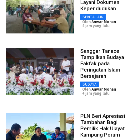
Layani Dokumen
Kependudukan
BERITA LAIN
Oleh
Anwar Mohan
4 jam yang lalu
Sanggar Tanace
Tampilkan Budaya
Fakfak pada
Peringatan Islam
Bersejarah
BUDAYA
Oleh
Anwar Mohan
4 jam yang lalu
PLN Beri Apresiasi
Tambahan Bagi
Pemilik Hak Ulayat
Kampung Porum